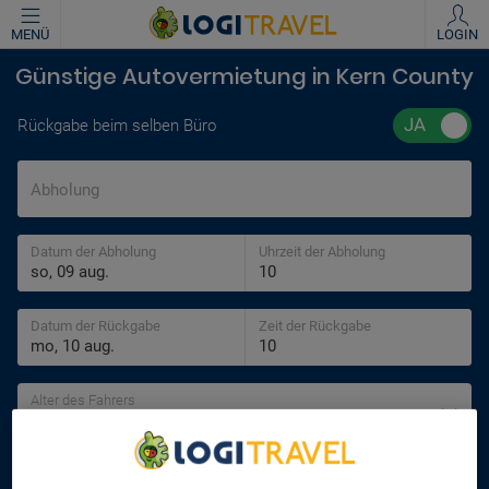
MENÜ
LOGIN
Günstige Autovermietung in Kern County
Rückgabe beim selben Büro
Abholung
Datum der Abholung
Uhrzeit der Abholung
Datum der Rückgabe
Zeit der Rückgabe
Alter des Fahrers
30 jahre
SUCHEN