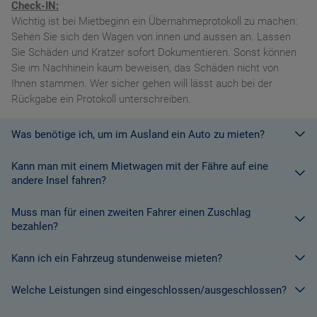
Check-IN:
Wichtig ist bei Mietbeginn ein Übernahmeprotokoll zu machen:
Sehen Sie sich den Wagen von innen und aussen an. Lassen
Sie Schäden und Kratzer sofort Dokumentieren. Sonst können
Sie im Nachhinein kaum beweisen, das Schäden nicht von
Ihnen stammen. Wer sicher gehen will lässt auch bei der
Rückgabe ein Protokoll unterschreiben.
Was benötige ich, um im Ausland ein Auto zu mieten?
Kann man mit einem Mietwagen mit der Fähre auf eine
Mit einem europäischen Führerschein ist es kein Problem ein
andere Insel fahren?
Fahrzeug zu mieten. In Europa und bei den meisten
Autovermietungen Weltweit.
Muss man für einen zweiten Fahrer einen Zuschlag
Die meisten Fahrzeugvermieter erlauben aus Gründen des
bezahlen?
Versicherungsschutzes an Bord eines Schiffes nicht, dass ihre
Fahrzeuge auf eine Fähre verladen werden. Weitere
Kann ich ein Fahrzeug stundenweise mieten?
Ja. Für jeden zusätzlichen Fahrer muss am Zielort ein Zuschlag
Informationen finden Sie in den Bedingungen des Vermieters.
gezahlt werden, es sei denn, Sie werden über ein
Welche Leistungen sind eingeschlossen/ausgeschlossen?
Sonderangebot informiert, bei dem ein zusätzlicher Fahrer
Derzeit ist der Mindestzeitraum für eine Autoanmietung 24
kostenlos aufgenommen werden kann.
Stunden.