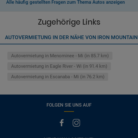
Alle häufig gestellten Fragen zum Thema Autos anzeigen
Normalerweise werden Ihnen in den AGB's die Leistungen beim
Wenn zusätzliche Fahrer vorhanden sind, müssen auch diese
Abschluss der Buchung aufgezeigt. Wenn nicht anders
ihre Unterlagen (Ausweis und gültigen Führerschein) vorlegen
vermerkt, hat der Mietwagen nur Haftpflichtversicherung.
Zugehörige Links
(Normalerweise mit SB)
Die folgenden Leistungen sind normalerweise im Mietpreis
AUTOVERMIETUNG IN DER NÄHE VON IRON MOUNTAIN 
ausgeschlossen
Vollkasko Versicherung
Benzin
Autovermietung in Menominee - Mi (in 85.7 km)
Parkhäuser, Maut, Steuern, Strafzettel
Zusätzliche Fahrer
Autovermietung in Eagle River - Wi (in 91.4 km)
Kindersitze, GPS, Schneeketten
Autovermietung in Escanaba - Mi (in 76.2 km)
FOLGEN SIE UNS AUF