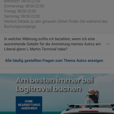
Mittwoch: 08:00-22:00
Donnerstag: 08:00-22:00
Freitag: 08:00-22:00
Samstag: 08:00-22:00
Weitere Details zu den genauen Zeiten finden Sie während des
Buchungsvorgangs.
In welcher Währung sollte ich bezahlen, wenn ich eine
ausstehende Gebühr für die Anmietung meines Autos am
Liberal-glenn L Martin Terminal habe?
Alle häufig gestellten Fragen zum Thema Autos anzeigen
Wenn Sie am Liberal-glenn L Martin Terminal ankommend
zusätzliche Dienstleistungen erwerben möchten oder eine
ausstehende Gebühr bezahlen müssen, muss dies in der
Währung von USA erfolgen, nämlich USD.