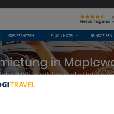
KREUZFAHRTEN
FLUG + HOTEL
RUNDREISEN
mietung in Maplew
eten? Wir vergleichen alle Unterne
kostenlose Stornierung
bout Your Privacy
r partners process data to provide:
e geolocation data. Actively scan device characteristics for identification
ess information on a device. Personalised advertising and content, adve