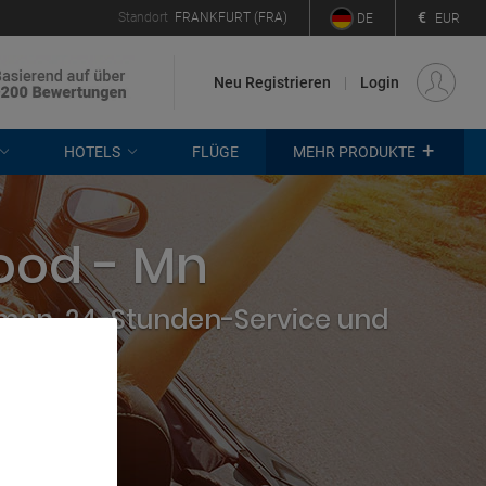
€
Standort
FRANKFURT (FRA)
DE
EUR
Neu Registrieren
Login
+
HOTELS
FLÜGE
MEHR PRODUKTE
ood - Mn
hmen, 24-Stunden-Service und
. Store
rtising and