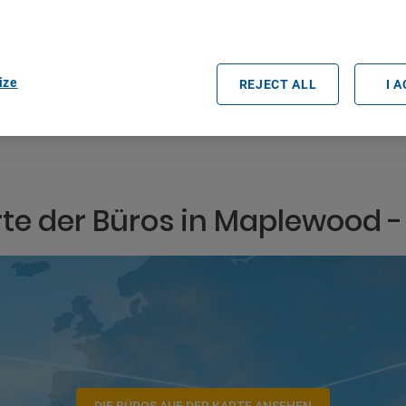
easurement, audience research and services development.
rtners (vendors)
Datum und Uhrzeit der Abholung
ize
REJECT ALL
I 
te der Büros in Maplewood 