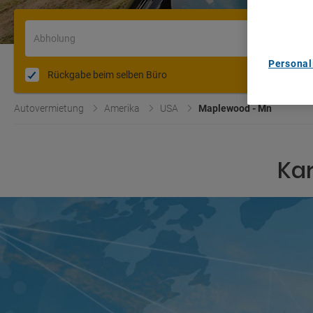
content m
List of Pa
Abholung
Personal
Rückgabe beim selben Büro
Autovermietung
Amerika
USA
Maplewood - Mn
Kar