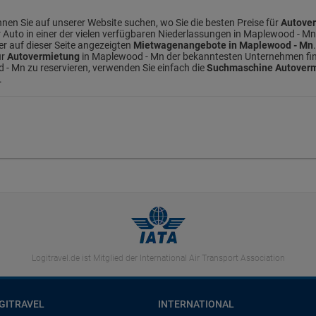
en Sie auf unserer Website suchen, wo Sie die besten Preise für
Autove
hr Auto in einer der vielen verfügbaren Niederlassungen in Maplewood - Mn
er auf dieser Seite angezeigten
Mietwagenangebote in Maplewood - Mn
ür
Autovermietung
in Maplewood - Mn der bekanntesten Unternehmen finde
 - Mn zu reservieren, verwenden Sie einfach die
Suchmaschine Autoverm
.
Logitravel.de ist Mitglied der International Air Transport Association
GITRAVEL
INTERNATIONAL