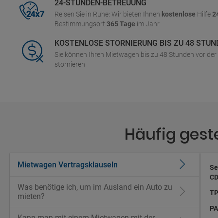
24-STUNDEN-BETREUUNG
Reisen Sie in Ruhe: Wir bieten Ihnen
kostenlose
Hilfe
2
Bestimmungsort
365 Tage
im Jahr
KOSTENLOSE STORNIERUNG BIS ZU 48 STUN
Sie können Ihren Mietwagen bis zu 48 Stunden vor de
stornieren
Häufig gest
Mietwagen Vertragsklauseln
Se
CD
Was benötige ich, um im Ausland ein Auto zu
TP
mieten?
PA
Kann man mit einem Mietwagen mit der