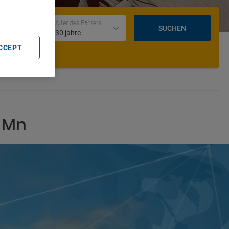
Datum und Uhrzeit der Rückgabe
Alter des Fahrers
SUCHEN
30 jahre
ACCEPT
- Mn