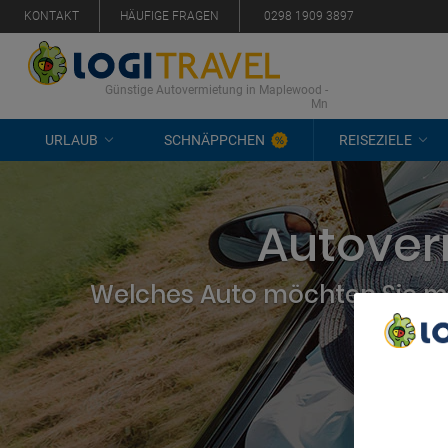
KONTAKT
HÄUFIGE FRAGEN
0298 1909 3897
Günstige Autovermietung in Maplewood -
Mn
URLAUB
SCHNÄPPCHEN
REISEZIELE
Autover
Welches Auto möchten Sie mi
We Care A
We and ou
Use precis
and/or acc