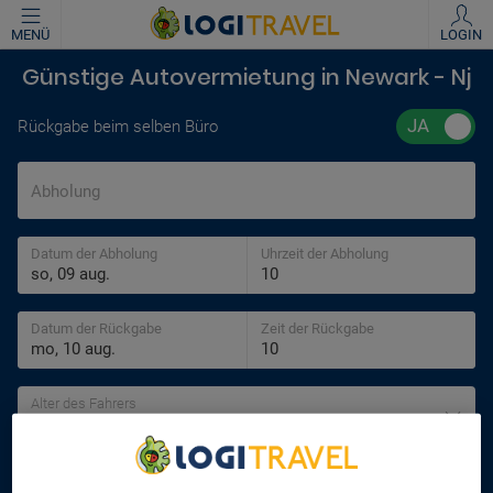
MENÜ
LOGIN
Günstige Autovermietung in Newark - Nj
Rückgabe beim selben Büro
Abholung
Datum der Abholung
Uhrzeit der Abholung
Datum der Rückgabe
Zeit der Rückgabe
Alter des Fahrers
30 jahre
SUCHEN