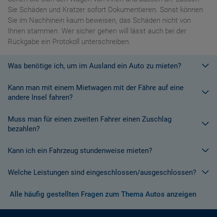
Sie Schäden und Kratzer sofort Dokumentieren. Sonst können
Sie im Nachhinein kaum beweisen, das Schäden nicht von
Ihnen stammen. Wer sicher gehen will lässt auch bei der
Rückgabe ein Protokoll unterschreiben.
Was benötige ich, um im Ausland ein Auto zu mieten?
Kann man mit einem Mietwagen mit der Fähre auf eine
Mit einem europäischen Führerschein ist es kein Problem ein
andere Insel fahren?
Fahrzeug zu mieten. In Europa und bei den meisten
Autovermietungen Weltweit.
Muss man für einen zweiten Fahrer einen Zuschlag
Die meisten Fahrzeugvermieter erlauben aus Gründen des
bezahlen?
Versicherungsschutzes an Bord eines Schiffes nicht, dass ihre
Fahrzeuge auf eine Fähre verladen werden. Weitere
Kann ich ein Fahrzeug stundenweise mieten?
Ja. Für jeden zusätzlichen Fahrer muss am Zielort ein Zuschlag
Informationen finden Sie in den Bedingungen des Vermieters.
gezahlt werden, es sei denn, Sie werden über ein
Welche Leistungen sind eingeschlossen/ausgeschlossen?
Sonderangebot informiert, bei dem ein zusätzlicher Fahrer
Derzeit ist der Mindestzeitraum für eine Autoanmietung 24
kostenlos aufgenommen werden kann.
Stunden.
Alle häufig gestellten Fragen zum Thema Autos anzeigen
Normalerweise werden Ihnen in den AGB's die Leistungen beim
Wenn zusätzliche Fahrer vorhanden sind, müssen auch diese
Abschluss der Buchung aufgezeigt. Wenn nicht anders
ihre Unterlagen (Ausweis und gültigen Führerschein) vorlegen