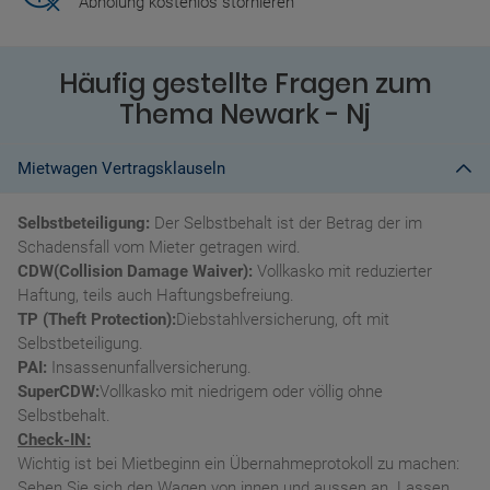
Abholung kostenlos stornieren
Häufig gestellte Fragen zum
Thema Newark - Nj
Mietwagen Vertragsklauseln
Selbstbeteiligung:
Der Selbstbehalt ist der Betrag der im
Schadensfall vom Mieter getragen wird.
CDW(Collision Damage Waiver):
Vollkasko mit reduzierter
Haftung, teils auch Haftungsbefreiung.
TP (Theft Protection):
Diebstahlversicherung, oft mit
Selbstbeteiligung.
PAI:
Insassenunfallversicherung.
SuperCDW:
Vollkasko mit niedrigem oder völlig ohne
Selbstbehalt.
Check-IN:
Wichtig ist bei Mietbeginn ein Übernahmeprotokoll zu machen:
Sehen Sie sich den Wagen von innen und aussen an. Lassen