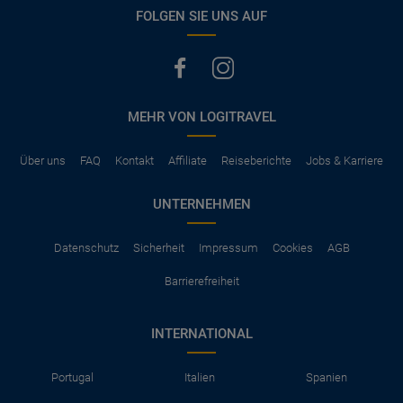
vermerkt, hat der Mietwagen nur Haftpflichtversicherung.
FOLGEN SIE UNS AUF
(Normalerweise mit SB)
Die folgenden Leistungen sind normalerweise im Mietpreis
ausgeschlossen
Vollkasko Versicherung
Benzin
MEHR VON LOGITRAVEL
Parkhäuser, Maut, Steuern, Strafzettel
Zusätzliche Fahrer
Kindersitze, GPS, Schneeketten
Über uns
FAQ
Kontakt
Affiliate
Reiseberichte
Jobs & Karriere
UNTERNEHMEN
Datenschutz
Sicherheit
Impressum
Cookies
AGB
Barrierefreiheit
INTERNATIONAL
Portugal
Italien
Spanien