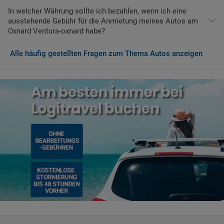
In welcher Währung sollte ich bezahlen, wenn ich eine
Die folgenden Autovermietungen haben ihre Büros am
ausstehende Gebühr für die Anmietung meines Autos am
Flughafen:
Oxnard Ventura-oxnard habe?
Hertz
Alle häufig gestellten Fragen zum Thema Autos anzeigen
Wenn Sie am Oxnard Ventura-oxnard ankommend zusätzliche
Dienstleistungen erwerben möchten oder eine ausstehende
Gebühr bezahlen müssen, muss dies in der Währung von USA
erfolgen, nämlich USD.