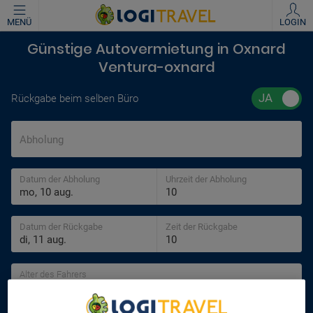
MENÜ
LOGIN
Günstige Autovermietung in Oxnard
Ventura-oxnard
Rückgabe beim selben Büro
Abholung
Datum der Abholung
Uhrzeit der Abholung
Datum der Rückgabe
Zeit der Rückgabe
Alter des Fahrers
30 jahre