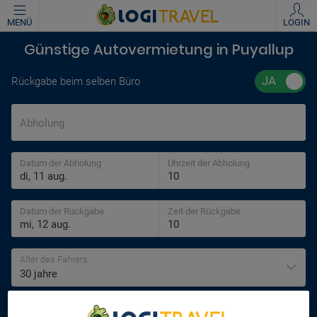
MENÜ
LOGIN
Günstige Autovermietung in Puyallup
Rückgabe beim selben Büro
Abholung
Datum der Abholung
Uhrzeit der Abholung
Datum der Rückgabe
Zeit der Rückgabe
Alter des Fahrers
30 jahre
SUCHEN