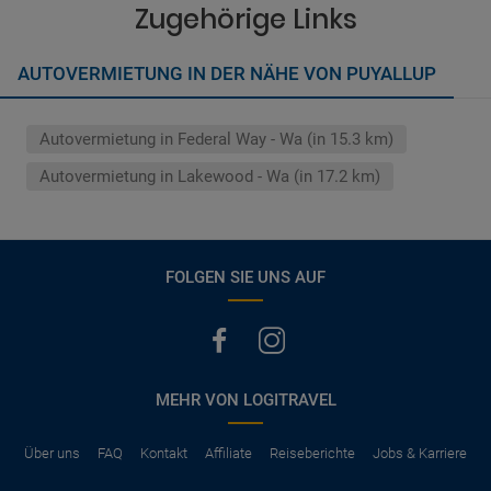
vermerkt, hat der Mietwagen nur Haftpflichtversicherung.
Zugehörige Links
(Normalerweise mit SB)
Die folgenden Leistungen sind normalerweise im Mietpreis
AUTOVERMIETUNG IN DER NÄHE VON PUYALLUP
ausgeschlossen
Vollkasko Versicherung
Benzin
Autovermietung in Federal Way - Wa (in 15.3 km)
Parkhäuser, Maut, Steuern, Strafzettel
Zusätzliche Fahrer
Autovermietung in Lakewood - Wa (in 17.2 km)
Kindersitze, GPS, Schneeketten
FOLGEN SIE UNS AUF
MEHR VON LOGITRAVEL
Über uns
FAQ
Kontakt
Affiliate
Reiseberichte
Jobs & Karriere