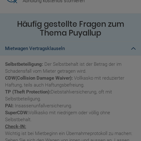
Abholung kostenlos stornieren
Häufig gestellte Fragen zum
Thema Puyallup
Mietwagen Vertragsklauseln
Selbstbeteiligung:
Der Selbstbehalt ist der Betrag der im
Schadensfall vom Mieter getragen wird.
CDW(Collision Damage Waiver):
Vollkasko mit reduzierter
Haftung, teils auch Haftungsbefreiung.
TP (Theft Protection):
Diebstahlversicherung, oft mit
Selbstbeteiligung.
PAI:
Insassenunfallversicherung.
SuperCDW:
Vollkasko mit niedrigem oder völlig ohne
Selbstbehalt.
Check-IN:
Wichtig ist bei Mietbeginn ein Übernahmeprotokoll zu machen:
Sehen Sie sich den Wagen von innen und aussen an. Lassen