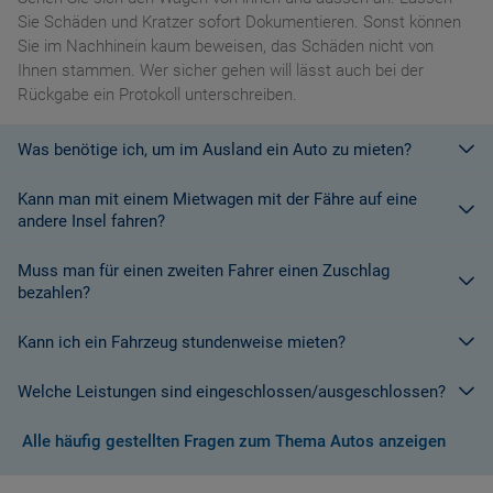
Sie Schäden und Kratzer sofort Dokumentieren. Sonst können
Sie im Nachhinein kaum beweisen, das Schäden nicht von
Ihnen stammen. Wer sicher gehen will lässt auch bei der
Rückgabe ein Protokoll unterschreiben.
Was benötige ich, um im Ausland ein Auto zu mieten?
Kann man mit einem Mietwagen mit der Fähre auf eine
Mit einem europäischen Führerschein ist es kein Problem ein
andere Insel fahren?
Fahrzeug zu mieten. In Europa und bei den meisten
Autovermietungen Weltweit.
Muss man für einen zweiten Fahrer einen Zuschlag
Die meisten Fahrzeugvermieter erlauben aus Gründen des
bezahlen?
Versicherungsschutzes an Bord eines Schiffes nicht, dass ihre
Fahrzeuge auf eine Fähre verladen werden. Weitere
Kann ich ein Fahrzeug stundenweise mieten?
Ja. Für jeden zusätzlichen Fahrer muss am Zielort ein Zuschlag
Informationen finden Sie in den Bedingungen des Vermieters.
gezahlt werden, es sei denn, Sie werden über ein
Welche Leistungen sind eingeschlossen/ausgeschlossen?
Sonderangebot informiert, bei dem ein zusätzlicher Fahrer
Derzeit ist der Mindestzeitraum für eine Autoanmietung 24
kostenlos aufgenommen werden kann.
Stunden.
Alle häufig gestellten Fragen zum Thema Autos anzeigen
Normalerweise werden Ihnen in den AGB's die Leistungen beim
Wenn zusätzliche Fahrer vorhanden sind, müssen auch diese
Abschluss der Buchung aufgezeigt. Wenn nicht anders
ihre Unterlagen (Ausweis und gültigen Führerschein) vorlegen