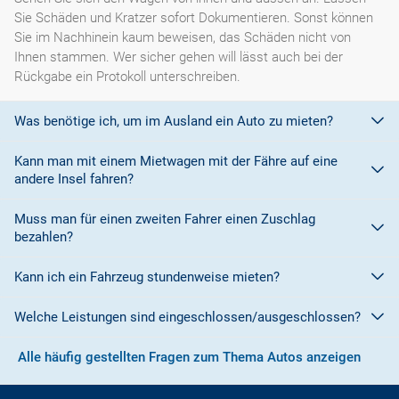
Sie Schäden und Kratzer sofort Dokumentieren. Sonst können
Sie im Nachhinein kaum beweisen, das Schäden nicht von
Ihnen stammen. Wer sicher gehen will lässt auch bei der
Rückgabe ein Protokoll unterschreiben.
Was benötige ich, um im Ausland ein Auto zu mieten?
Kann man mit einem Mietwagen mit der Fähre auf eine
Mit einem europäischen Führerschein ist es kein Problem ein
andere Insel fahren?
Fahrzeug zu mieten. In Europa und bei den meisten
Autovermietungen Weltweit.
Muss man für einen zweiten Fahrer einen Zuschlag
Die meisten Fahrzeugvermieter erlauben aus Gründen des
bezahlen?
Versicherungsschutzes an Bord eines Schiffes nicht, dass ihre
Fahrzeuge auf eine Fähre verladen werden. Weitere
Kann ich ein Fahrzeug stundenweise mieten?
Ja. Für jeden zusätzlichen Fahrer muss am Zielort ein Zuschlag
Informationen finden Sie in den Bedingungen des Vermieters.
gezahlt werden, es sei denn, Sie werden über ein
Welche Leistungen sind eingeschlossen/ausgeschlossen?
Sonderangebot informiert, bei dem ein zusätzlicher Fahrer
Derzeit ist der Mindestzeitraum für eine Autoanmietung 24
kostenlos aufgenommen werden kann.
Stunden.
Alle häufig gestellten Fragen zum Thema Autos anzeigen
Normalerweise werden Ihnen in den AGB's die Leistungen beim
Wenn zusätzliche Fahrer vorhanden sind, müssen auch diese
Abschluss der Buchung aufgezeigt. Wenn nicht anders
ihre Unterlagen (Ausweis und gültigen Führerschein) vorlegen