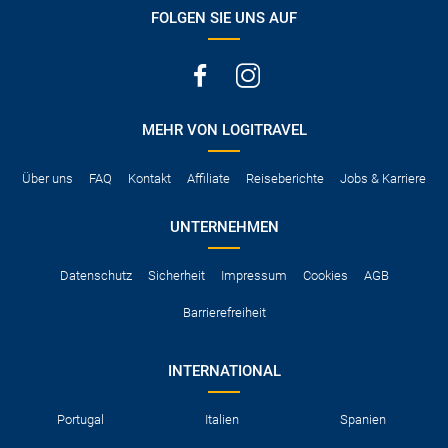
vermerkt, hat der Mietwagen nur Haftpflichtversicherung.
FOLGEN SIE UNS AUF
(Normalerweise mit SB)
Die folgenden Leistungen sind normalerweise im Mietpreis
ausgeschlossen
Vollkasko Versicherung
Benzin
MEHR VON LOGITRAVEL
Parkhäuser, Maut, Steuern, Strafzettel
Zusätzliche Fahrer
Kindersitze, GPS, Schneeketten
Über uns
FAQ
Kontakt
Affiliate
Reiseberichte
Jobs & Karriere
UNTERNEHMEN
Datenschutz
Sicherheit
Impressum
Cookies
AGB
Barrierefreiheit
INTERNATIONAL
Portugal
Italien
Spanien