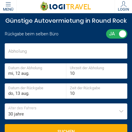
MENÜ
LOGIN
Günstige Autovermietung in Round Rock
Rückgabe beim selben Büro
Abholung
Datum der Abholung
Uhrzeit der Abholung
Datum der Rückgabe
Zeit der Rückgabe
Alter des Fahrers
30 jahre
SUCHEN