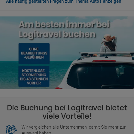
Alle häufig gestellten Fragen zum Thema Autos anzeigen
Wenn Sie am Reid-hillview ankommend zusätzliche
Dienstleistungen erwerben möchten oder eine ausstehende
Gebühr bezahlen müssen, muss dies in der Währung von USA
erfolgen, nämlich USD.
Die Buchung bei Logitravel bietet
viele Vorteile!
Wir vergleichen alle Unternehmen, damit Sie mehr zur
Auswahl haben