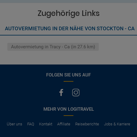
Wenn zusätzliche Fahrer vorhanden sind, müssen auch diese
Abschluss der Buchung aufgezeigt. Wenn nicht anders
ihre Unterlagen (Ausweis und gültigen Führerschein) vorlegen
vermerkt, hat der Mietwagen nur Haftpflichtversicherung.
Zugehörige Links
(Normalerweise mit SB)
Die folgenden Leistungen sind normalerweise im Mietpreis
AUTOVERMIETUNG IN DER NÄHE VON STOCKTON - CA
ausgeschlossen
Vollkasko Versicherung
Benzin
Autovermietung in Tracy - Ca (in 27.6 km)
Parkhäuser, Maut, Steuern, Strafzettel
Zusätzliche Fahrer
Kindersitze, GPS, Schneeketten
FOLGEN SIE UNS AUF
MEHR VON LOGITRAVEL
Über uns
FAQ
Kontakt
Affiliate
Reiseberichte
Jobs & Karriere