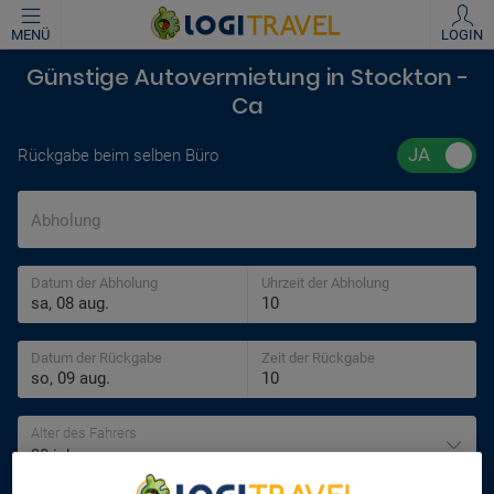
MENÜ
LOGIN
Günstige Autovermietung in Stockton -
Ca
Rückgabe beim selben Büro
Abholung
Datum der Abholung
Uhrzeit der Abholung
Datum der Rückgabe
Zeit der Rückgabe
Alter des Fahrers
30 jahre