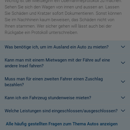
Wichtig ist bei Mietbeginn ein Übernahmeprotokoll zu machen:
Sehen Sie sich den Wagen von innen und aussen an. Lassen
Sie Schäden und Kratzer sofort Dokumentieren. Sonst können
Sie im Nachhinein kaum beweisen, das Schäden nicht von
Ihnen stammen. Wer sicher gehen will lässt auch bei der
Rückgabe ein Protokoll unterschreiben.
Was benötige ich, um im Ausland ein Auto zu mieten?
Kann man mit einem Mietwagen mit der Fähre auf eine
Mit einem europäischen Führerschein ist es kein Problem ein
andere Insel fahren?
Fahrzeug zu mieten. In Europa und bei den meisten
Autovermietungen Weltweit.
Muss man für einen zweiten Fahrer einen Zuschlag
Die meisten Fahrzeugvermieter erlauben aus Gründen des
bezahlen?
Versicherungsschutzes an Bord eines Schiffes nicht, dass ihre
Fahrzeuge auf eine Fähre verladen werden. Weitere
Kann ich ein Fahrzeug stundenweise mieten?
Ja. Für jeden zusätzlichen Fahrer muss am Zielort ein Zuschlag
Informationen finden Sie in den Bedingungen des Vermieters.
gezahlt werden, es sei denn, Sie werden über ein
Welche Leistungen sind eingeschlossen/ausgeschlossen?
Sonderangebot informiert, bei dem ein zusätzlicher Fahrer
Derzeit ist der Mindestzeitraum für eine Autoanmietung 24
kostenlos aufgenommen werden kann.
Stunden.
Alle häufig gestellten Fragen zum Thema Autos anzeigen
Normalerweise werden Ihnen in den AGB's die Leistungen beim