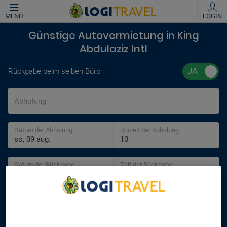
MENÜ
LOGIN
Günstige Autovermietung in King
Abdulaziz Intl
Rückgabe beim selben Büro
Abholung
Datum der Abholung
Uhrzeit der Abholung
Datum der Rückgabe
Zeit der Rückgabe
Alter des Fahrers
We Care About Your Privacy
30 jahre
We and our partners process data to provide: