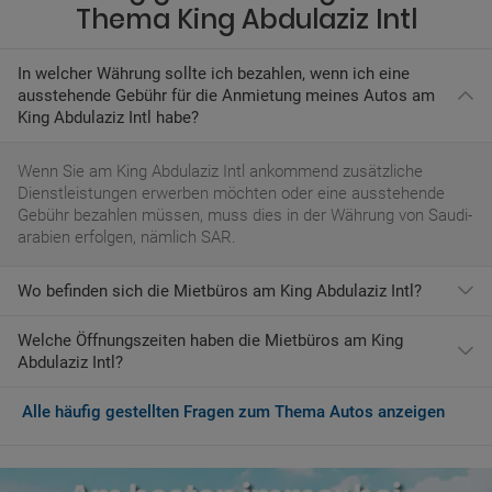
Thema King Abdulaziz Intl
In welcher Währung sollte ich bezahlen, wenn ich eine
ausstehende Gebühr für die Anmietung meines Autos am
King Abdulaziz Intl habe?
Wenn Sie am King Abdulaziz Intl ankommend zusätzliche
Dienstleistungen erwerben möchten oder eine ausstehende
Gebühr bezahlen müssen, muss dies in der Währung von Saudi-
arabien erfolgen, nämlich SAR.
Wo befinden sich die Mietbüros am King Abdulaziz Intl?
Welche Öffnungszeiten haben die Mietbüros am King
Die folgenden Autovermietungen haben ihre Büros am
Abdulaziz Intl?
Flughafen:
BEST
ELITE RAC
Alle häufig gestellten Fragen zum Thema Autos anzeigen
Die gängigsten Zeiten für Mietwagenfirmen an diesem
Europcar
Flughafen sind:
Sonntag: 00:01-23:59
Montag: 00:01-23:59