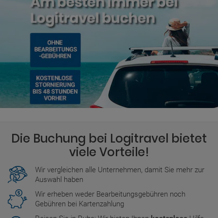
Dienstag: 00:01-23:59
Mittwoch: 00:01-23:59
Donnerstag: 00:01-23:59
Freitag: 00:01-23:59
Samstag: 00:01-23:59
Es gibt auch Unternehmen mit Büros, die den ganzen Tag
geöffnet sind.
Weitere Details zu den genauen Zeiten finden Sie während des
Buchungsvorgangs.
Die Buchung bei Logitravel bietet
viele Vorteile!
Wir vergleichen alle Unternehmen, damit Sie mehr zur
Auswahl haben
Wir erheben weder Bearbeitungsgebühren noch
Gebühren bei Kartenzahlung