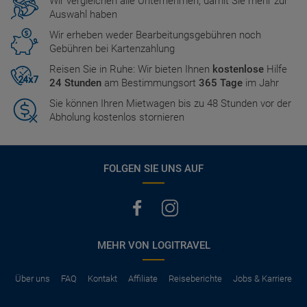
Wir vergleichen alle Unternehmen, damit Sie mehr zur
Auswahl haben
Wir erheben weder Bearbeitungsgebühren noch
Gebühren bei Kartenzahlung
Reisen Sie in Ruhe: Wir bieten Ihnen
kostenlose
Hilfe
24 Stunden
am Bestimmungsort
365 Tage
im Jahr
Sie können Ihren Mietwagen bis zu 48 Stunden vor der
Abholung kostenlos stornieren
FOLGEN SIE UNS AUF
MEHR VON LOGITRAVEL
Über uns
FAQ
Kontakt
Affiliate
Reiseberichte
Jobs & Karriere