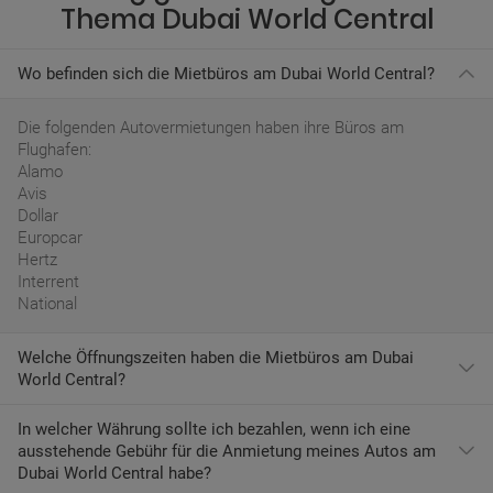
Thema Dubai World Central
Wo befinden sich die Mietbüros am Dubai World Central?
Die folgenden Autovermietungen haben ihre Büros am
Flughafen:
Alamo
Avis
Dollar
Europcar
Hertz
Interrent
National
Welche Öffnungszeiten haben die Mietbüros am Dubai
World Central?
In welcher Währung sollte ich bezahlen, wenn ich eine
Die gängigsten Zeiten für Mietwagenfirmen an diesem
ausstehende Gebühr für die Anmietung meines Autos am
Flughafen sind:
Dubai World Central habe?
Sonntag: 07:30-23:59