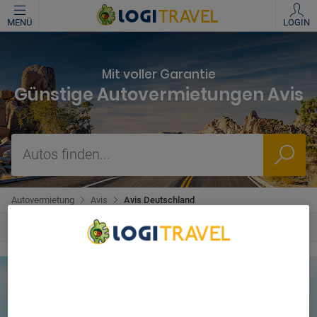
MENÜ
LOGIN
Mit voller Garantie
Günstige Autovermietungen Avis
Autos finden...
Autovermietung
Avis
Avis Deutschland
We Care About Your Privacy
We and our partners process data to provide:
Use precise geolocation data. Actively scan device
characteristics for identification. Store and/or access