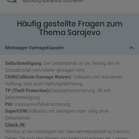
Abholung kostenlos stornieren
Häufig gestellte Fragen zum
Thema Sarajevo
Mietwagen Vertragsklauseln
Selbstbeteiligung:
Der Selbstbehalt ist der Betrag der im
Schadensfall vom Mieter getragen wird.
CDW(Collision Damage Waiver):
Vollkasko mit reduzierter
Haftung, teils auch Haftungsbefreiung.
TP (Theft Protection):
Diebstahlversicherung, oft mit
Selbstbeteiligung.
PAI:
Insassenunfallversicherung.
SuperCDW:
Vollkasko mit niedrigem oder völlig ohne
Selbstbehalt.
Check-IN:
Wichtig ist bei Mietbeginn ein Übernahmeprotokoll zu machen:
Sehen Sie sich den Wagen von innen und aussen an. Lassen