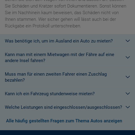
Sie Schäden und Kratzer sofort Dokumentieren. Sonst können
Sie im Nachhinein kaum beweisen, das Schäden nicht von
Ihnen stammen. Wer sicher gehen will lässt auch bei der
Rückgabe ein Protokoll unterschreiben.
Was benötige ich, um im Ausland ein Auto zu mieten?
Kann man mit einem Mietwagen mit der Fähre auf eine
Mit einem europäischen Führerschein ist es kein Problem ein
andere Insel fahren?
Fahrzeug zu mieten. In Europa und bei den meisten
Autovermietungen Weltweit.
Muss man für einen zweiten Fahrer einen Zuschlag
Die meisten Fahrzeugvermieter erlauben aus Gründen des
bezahlen?
Versicherungsschutzes an Bord eines Schiffes nicht, dass ihre
Fahrzeuge auf eine Fähre verladen werden. Weitere
Kann ich ein Fahrzeug stundenweise mieten?
Ja. Für jeden zusätzlichen Fahrer muss am Zielort ein Zuschlag
Informationen finden Sie in den Bedingungen des Vermieters.
gezahlt werden, es sei denn, Sie werden über ein
Welche Leistungen sind eingeschlossen/ausgeschlossen?
Sonderangebot informiert, bei dem ein zusätzlicher Fahrer
Derzeit ist der Mindestzeitraum für eine Autoanmietung 24
kostenlos aufgenommen werden kann.
Stunden.
Alle häufig gestellten Fragen zum Thema Autos anzeigen
Normalerweise werden Ihnen in den AGB's die Leistungen beim
Wenn zusätzliche Fahrer vorhanden sind, müssen auch diese
Abschluss der Buchung aufgezeigt. Wenn nicht anders
ihre Unterlagen (Ausweis und gültigen Führerschein) vorlegen