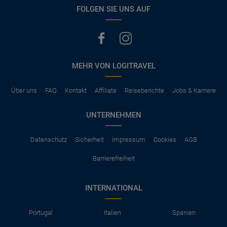
vermerkt, hat der Mietwagen nur Haftpflichtversicherung.
FOLGEN SIE UNS AUF
(Normalerweise mit SB)
Die folgenden Leistungen sind normalerweise im Mietpreis
ausgeschlossen
Vollkasko Versicherung
Benzin
MEHR VON LOGITRAVEL
Parkhäuser, Maut, Steuern, Strafzettel
Zusätzliche Fahrer
Kindersitze, GPS, Schneeketten
Über uns
FAQ
Kontakt
Affiliate
Reiseberichte
Jobs & Karriere
UNTERNEHMEN
Datenschutz
Sicherheit
Impressum
Cookies
AGB
Barrierefreiheit
INTERNATIONAL
Portugal
Italien
Spanien