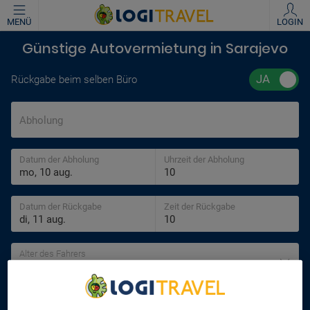
MENÜ
LOGIN
Günstige Autovermietung in Sarajevo
Rückgabe beim selben Büro
Abholung
Datum der Abholung
Uhrzeit der Abholung
Datum der Rückgabe
Zeit der Rückgabe
Alter des Fahrers
30 jahre
SUCHEN