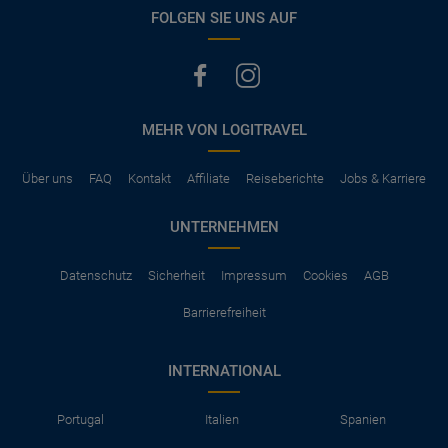
vermerkt, hat der Mietwagen nur Haftpflichtversicherung.
FOLGEN SIE UNS AUF
(Normalerweise mit SB)
Die folgenden Leistungen sind normalerweise im Mietpreis
ausgeschlossen
Vollkasko Versicherung
Benzin
MEHR VON LOGITRAVEL
Parkhäuser, Maut, Steuern, Strafzettel
Zusätzliche Fahrer
Kindersitze, GPS, Schneeketten
Über uns
FAQ
Kontakt
Affiliate
Reiseberichte
Jobs & Karriere
UNTERNEHMEN
Datenschutz
Sicherheit
Impressum
Cookies
AGB
Barrierefreiheit
INTERNATIONAL
Portugal
Italien
Spanien