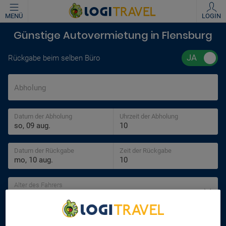
MENÜ
LOGIN
Günstige Autovermietung in Flensburg
Rückgabe beim selben Büro
Abholung
Datum der Abholung
Uhrzeit der Abholung
Datum der Rückgabe
Zeit der Rückgabe
Alter des Fahrers
30 jahre
SUCHEN