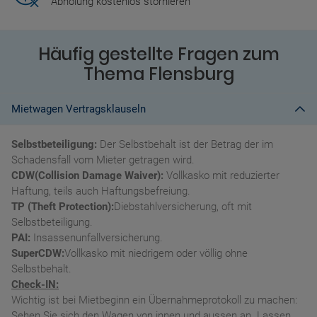
Abholung kostenlos stornieren
Häufig gestellte Fragen zum
Thema Flensburg
Mietwagen Vertragsklauseln
Selbstbeteiligung:
Der Selbstbehalt ist der Betrag der im
Schadensfall vom Mieter getragen wird.
CDW(Collision Damage Waiver):
Vollkasko mit reduzierter
Haftung, teils auch Haftungsbefreiung.
TP (Theft Protection):
Diebstahlversicherung, oft mit
Selbstbeteiligung.
PAI:
Insassenunfallversicherung.
SuperCDW:
Vollkasko mit niedrigem oder völlig ohne
Selbstbehalt.
Check-IN:
Wichtig ist bei Mietbeginn ein Übernahmeprotokoll zu machen:
Sehen Sie sich den Wagen von innen und aussen an. Lassen