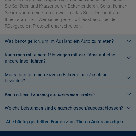
Sie Schäden und Kratzer sofort Dokumentieren. Sonst können
Sie im Nachhinein kaum beweisen, das Schäden nicht von
Ihnen stammen. Wer sicher gehen will lässt auch bei der
Rückgabe ein Protokoll unterschreiben.
Was benötige ich, um im Ausland ein Auto zu mieten?
Kann man mit einem Mietwagen mit der Fähre auf eine
Mit einem europäischen Führerschein ist es kein Problem ein
andere Insel fahren?
Fahrzeug zu mieten. In Europa und bei den meisten
Autovermietungen Weltweit.
Muss man für einen zweiten Fahrer einen Zuschlag
Die meisten Fahrzeugvermieter erlauben aus Gründen des
bezahlen?
Versicherungsschutzes an Bord eines Schiffes nicht, dass ihre
Fahrzeuge auf eine Fähre verladen werden. Weitere
Kann ich ein Fahrzeug stundenweise mieten?
Ja. Für jeden zusätzlichen Fahrer muss am Zielort ein Zuschlag
Informationen finden Sie in den Bedingungen des Vermieters.
gezahlt werden, es sei denn, Sie werden über ein
Welche Leistungen sind eingeschlossen/ausgeschlossen?
Sonderangebot informiert, bei dem ein zusätzlicher Fahrer
Derzeit ist der Mindestzeitraum für eine Autoanmietung 24
kostenlos aufgenommen werden kann.
Stunden.
Alle häufig gestellten Fragen zum Thema Autos anzeigen
Normalerweise werden Ihnen in den AGB's die Leistungen beim
Wenn zusätzliche Fahrer vorhanden sind, müssen auch diese
Abschluss der Buchung aufgezeigt. Wenn nicht anders
ihre Unterlagen (Ausweis und gültigen Führerschein) vorlegen