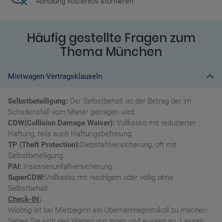
Abholung kostenlos stornieren
Häufig gestellte Fragen zum
Thema München
Mietwagen Vertragsklauseln
Selbstbeteiligung:
Der Selbstbehalt ist der Betrag der im
Schadensfall vom Mieter getragen wird.
CDW(Collision Damage Waiver):
Vollkasko mit reduzierter
Haftung, teils auch Haftungsbefreiung.
TP (Theft Protection):
Diebstahlversicherung, oft mit
Selbstbeteiligung.
PAI:
Insassenunfallversicherung.
SuperCDW:
Vollkasko mit niedrigem oder völlig ohne
Selbstbehalt.
Check-IN:
Wichtig ist bei Mietbeginn ein Übernahmeprotokoll zu machen:
Sehen Sie sich den Wagen von innen und aussen an. Lassen