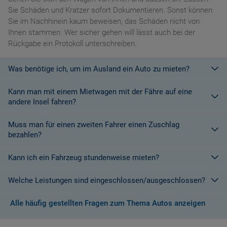
Sie Schäden und Kratzer sofort Dokumentieren. Sonst können
Sie im Nachhinein kaum beweisen, das Schäden nicht von
Ihnen stammen. Wer sicher gehen will lässt auch bei der
Rückgabe ein Protokoll unterschreiben.
Was benötige ich, um im Ausland ein Auto zu mieten?
Kann man mit einem Mietwagen mit der Fähre auf eine
Mit einem europäischen Führerschein ist es kein Problem ein
andere Insel fahren?
Fahrzeug zu mieten. In Europa und bei den meisten
Autovermietungen Weltweit.
Muss man für einen zweiten Fahrer einen Zuschlag
Die meisten Fahrzeugvermieter erlauben aus Gründen des
bezahlen?
Versicherungsschutzes an Bord eines Schiffes nicht, dass ihre
Fahrzeuge auf eine Fähre verladen werden. Weitere
Kann ich ein Fahrzeug stundenweise mieten?
Ja. Für jeden zusätzlichen Fahrer muss am Zielort ein Zuschlag
Informationen finden Sie in den Bedingungen des Vermieters.
gezahlt werden, es sei denn, Sie werden über ein
Welche Leistungen sind eingeschlossen/ausgeschlossen?
Sonderangebot informiert, bei dem ein zusätzlicher Fahrer
Derzeit ist der Mindestzeitraum für eine Autoanmietung 24
kostenlos aufgenommen werden kann.
Stunden.
Alle häufig gestellten Fragen zum Thema Autos anzeigen
Normalerweise werden Ihnen in den AGB's die Leistungen beim
Wenn zusätzliche Fahrer vorhanden sind, müssen auch diese
Abschluss der Buchung aufgezeigt. Wenn nicht anders
ihre Unterlagen (Ausweis und gültigen Führerschein) vorlegen