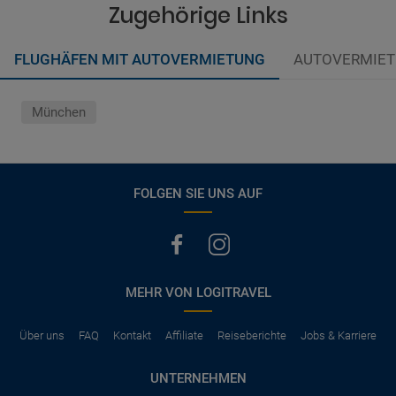
vermerkt, hat der Mietwagen nur Haftpflichtversicherung.
Zugehörige Links
(Normalerweise mit SB)
Die folgenden Leistungen sind normalerweise im Mietpreis
FLUGHÄFEN MIT AUTOVERMIETUNG
AUTOVERMIET
ausgeschlossen
Vollkasko Versicherung
Benzin
München
Parkhäuser, Maut, Steuern, Strafzettel
Zusätzliche Fahrer
Kindersitze, GPS, Schneeketten
FOLGEN SIE UNS AUF
MEHR VON LOGITRAVEL
Über uns
FAQ
Kontakt
Affiliate
Reiseberichte
Jobs & Karriere
UNTERNEHMEN