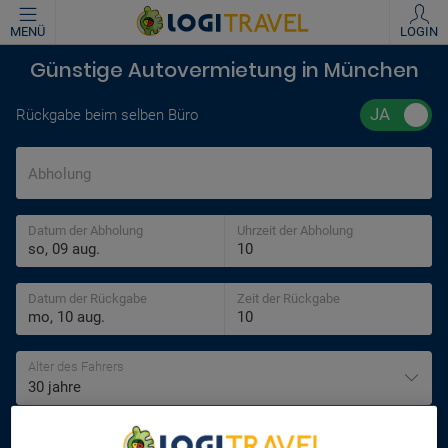
MENÜ
LOGIN
Günstige Autovermietung in München
Rückgabe beim selben Büro
Abholung
Datum der Abholung
Uhrzeit der Abholung
Datum der Rückgabe
Zeit der Rückgabe
Alter des Fahrers
30 jahre
SUCHEN