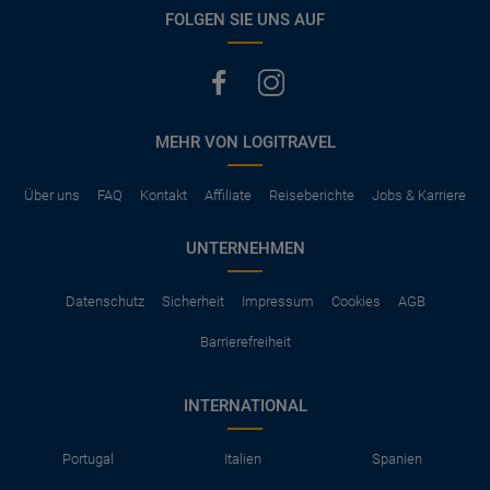
vermerkt, hat der Mietwagen nur Haftpflichtversicherung.
FOLGEN SIE UNS AUF
(Normalerweise mit SB)
Die folgenden Leistungen sind normalerweise im Mietpreis
ausgeschlossen
Vollkasko Versicherung
Benzin
MEHR VON LOGITRAVEL
Parkhäuser, Maut, Steuern, Strafzettel
Zusätzliche Fahrer
Kindersitze, GPS, Schneeketten
Über uns
FAQ
Kontakt
Affiliate
Reiseberichte
Jobs & Karriere
UNTERNEHMEN
Datenschutz
Sicherheit
Impressum
Cookies
AGB
Barrierefreiheit
INTERNATIONAL
Portugal
Italien
Spanien