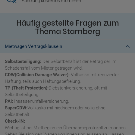
Abholung kostenlos stornieren
Häufig gestellte Fragen zum
Thema Starnberg
Mietwagen Vertragsklauseln
Selbstbeteiligung:
Der Selbstbehalt ist der Betrag der im
Schadensfall vom Mieter getragen wird.
CDW(Collision Damage Waiver):
Vollkasko mit reduzierter
Haftung, teils auch Haftungsbefreiung.
TP (Theft Protection):
Diebstahlversicherung, oft mit
Selbstbeteiligung.
PAI:
Insassenunfallversicherung.
SuperCDW:
Vollkasko mit niedrigem oder völlig ohne
Selbstbehalt.
Check-IN:
Wichtig ist bei Mietbeginn ein Übernahmeprotokoll zu machen:
Sehen Sie sich den Wagen von innen und aussen an. Lassen