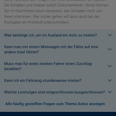
Sie Schäden und Kratzer sofort Dokumentieren. Sonst können
Sie im Nachhinein kaum beweisen, das Schäden nicht von
Ihnen stammen. Wer sicher gehen will lässt auch bei der
Rückgabe ein Protokoll unterschreiben.
Was benötige ich, um im Ausland ein Auto zu mieten?
Kann man mit einem Mietwagen mit der Fähre auf eine
Mit einem europäischen Führerschein ist es kein Problem ein
andere Insel fahren?
Fahrzeug zu mieten. In Europa und bei den meisten
Autovermietungen Weltweit.
Muss man für einen zweiten Fahrer einen Zuschlag
Die meisten Fahrzeugvermieter erlauben aus Gründen des
bezahlen?
Versicherungsschutzes an Bord eines Schiffes nicht, dass ihre
Fahrzeuge auf eine Fähre verladen werden. Weitere
Kann ich ein Fahrzeug stundenweise mieten?
Ja. Für jeden zusätzlichen Fahrer muss am Zielort ein Zuschlag
Informationen finden Sie in den Bedingungen des Vermieters.
gezahlt werden, es sei denn, Sie werden über ein
Welche Leistungen sind eingeschlossen/ausgeschlossen?
Sonderangebot informiert, bei dem ein zusätzlicher Fahrer
Derzeit ist der Mindestzeitraum für eine Autoanmietung 24
kostenlos aufgenommen werden kann.
Stunden.
Alle häufig gestellten Fragen zum Thema Autos anzeigen
Normalerweise werden Ihnen in den AGB's die Leistungen beim
Wenn zusätzliche Fahrer vorhanden sind, müssen auch diese
Abschluss der Buchung aufgezeigt. Wenn nicht anders
ihre Unterlagen (Ausweis und gültigen Führerschein) vorlegen