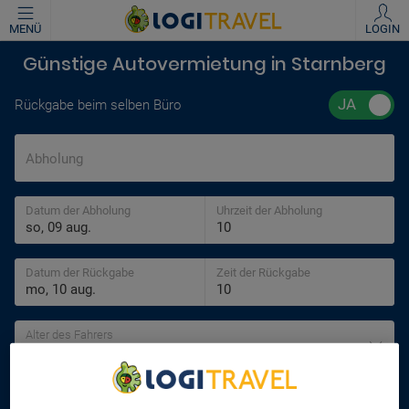
MENÜ
LOGIN
Günstige Autovermietung in Starnberg
Rückgabe beim selben Büro
Abholung
Datum der Abholung
Uhrzeit der Abholung
Datum der Rückgabe
Zeit der Rückgabe
Alter des Fahrers
30 jahre
SUCHEN