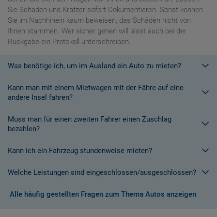
Sie Schäden und Kratzer sofort Dokumentieren. Sonst können
Sie im Nachhinein kaum beweisen, das Schäden nicht von
Ihnen stammen. Wer sicher gehen will lässt auch bei der
Rückgabe ein Protokoll unterschreiben.
Was benötige ich, um im Ausland ein Auto zu mieten?
Kann man mit einem Mietwagen mit der Fähre auf eine
Mit einem europäischen Führerschein ist es kein Problem ein
andere Insel fahren?
Fahrzeug zu mieten. In Europa und bei den meisten
Autovermietungen Weltweit.
Muss man für einen zweiten Fahrer einen Zuschlag
Die meisten Fahrzeugvermieter erlauben aus Gründen des
bezahlen?
Versicherungsschutzes an Bord eines Schiffes nicht, dass ihre
Fahrzeuge auf eine Fähre verladen werden. Weitere
Kann ich ein Fahrzeug stundenweise mieten?
Ja. Für jeden zusätzlichen Fahrer muss am Zielort ein Zuschlag
Informationen finden Sie in den Bedingungen des Vermieters.
gezahlt werden, es sei denn, Sie werden über ein
Welche Leistungen sind eingeschlossen/ausgeschlossen?
Sonderangebot informiert, bei dem ein zusätzlicher Fahrer
Derzeit ist der Mindestzeitraum für eine Autoanmietung 24
kostenlos aufgenommen werden kann.
Stunden.
Alle häufig gestellten Fragen zum Thema Autos anzeigen
Normalerweise werden Ihnen in den AGB's die Leistungen beim
Wenn zusätzliche Fahrer vorhanden sind, müssen auch diese
Abschluss der Buchung aufgezeigt. Wenn nicht anders
ihre Unterlagen (Ausweis und gültigen Führerschein) vorlegen