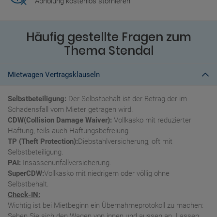
Abholung kostenlos stornieren
Häufig gestellte Fragen zum
Thema Stendal
Mietwagen Vertragsklauseln
Selbstbeteiligung:
Der Selbstbehalt ist der Betrag der im
Schadensfall vom Mieter getragen wird.
CDW(Collision Damage Waiver):
Vollkasko mit reduzierter
Haftung, teils auch Haftungsbefreiung.
TP (Theft Protection):
Diebstahlversicherung, oft mit
Selbstbeteiligung.
PAI:
Insassenunfallversicherung.
SuperCDW:
Vollkasko mit niedrigem oder völlig ohne
Selbstbehalt.
Check-IN:
Wichtig ist bei Mietbeginn ein Übernahmeprotokoll zu machen:
Sehen Sie sich den Wagen von innen und aussen an. Lassen