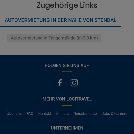
vermerkt, hat der Mietwagen nur Haftpflichtversicherung.
Zugehörige Links
(Normalerweise mit SB)
Die folgenden Leistungen sind normalerweise im Mietpreis
AUTOVERMIETUNG IN DER NÄHE VON STENDAL
ausgeschlossen
Vollkasko Versicherung
Benzin
Autovermietung in Tangermünde (in 9.8 km)
Parkhäuser, Maut, Steuern, Strafzettel
Zusätzliche Fahrer
Kindersitze, GPS, Schneeketten
FOLGEN SIE UNS AUF
MEHR VON LOGITRAVEL
Über uns
FAQ
Kontakt
Affiliate
Reiseberichte
Jobs & Karriere
UNTERNEHMEN