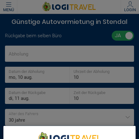
MENÜ
LOGIN
Günstige Autovermietung in Stendal
Rückgabe beim selben Büro
Abholung
Datum der Abholung
Uhrzeit der Abholung
Datum der Rückgabe
Zeit der Rückgabe
Alter des Fahrers
30 jahre
SUCHEN