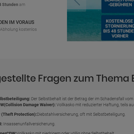
4 Stunden
am
DEN IM VORAUS
r Abholung kostenlos
gestellte Fragen zum Thema
lbstbeteiligung:
Der Selbstbehalt ist der Betrag der im Schadensfall vom
W(Collision Damage Waiver):
Vollkasko mit reduzierter Haftung, teils 
 (Theft Protection):
Diebstahlversicherung, oft mit Selbstbeteiligung.
I:
Insassenunfallversicherung.
perCDW:
Vollkasko mit niedrigem oder völlig ohne Selbstbehalt.