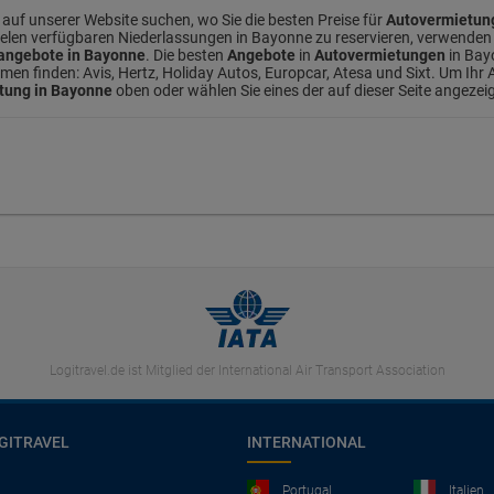
auf unserer Website suchen, wo Sie die besten Preise für
Autovermietun
 vielen verfügbaren Niederlassungen in Bayonne zu reservieren, verwenden 
ngebote in Bayonne
. Die besten
Angebote
in
Autovermietungen
in Bay
n finden: Avis, Hertz, Holiday Autos, Europcar, Atesa und Sixt. Um Ihr A
tung in Bayonne
oben oder wählen Sie eines der auf dieser Seite angezei
Logitravel.de ist Mitglied der International Air Transport Association
GITRAVEL
INTERNATIONAL
Portugal
Italien