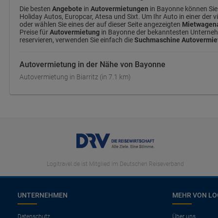
Die besten
Angebote
in
Autovermietungen
in Bayonne können Sie 
Holiday Autos, Europcar, Atesa und Sixt. Um Ihr Auto in einer der
oder wählen Sie eines der auf dieser Seite angezeigten
Mietwagena
Preise für
Autovermietung
in Bayonne der bekanntesten Unternehme
reservieren, verwenden Sie einfach die
Suchmaschine Autovermie
Autovermietung in der Nähe von Bayonne
Autovermietung in Biarritz (in 7.1 km)
Logitravel.de ist Mitglied im Deutschen Reiseverband
UNTERNEHMEN
MEHR VON LO
Datenschutz
Über uns