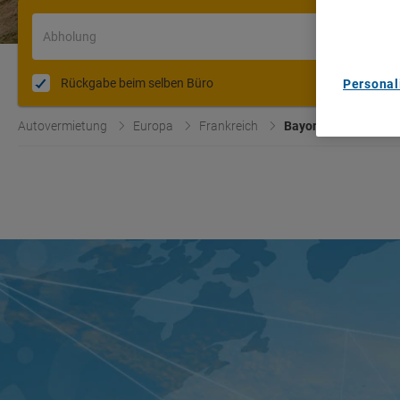
content m
List of Pa
Abholung
Rückgabe beim selben Büro
Personal
Autovermietung
Europa
Frankreich
Bayonne