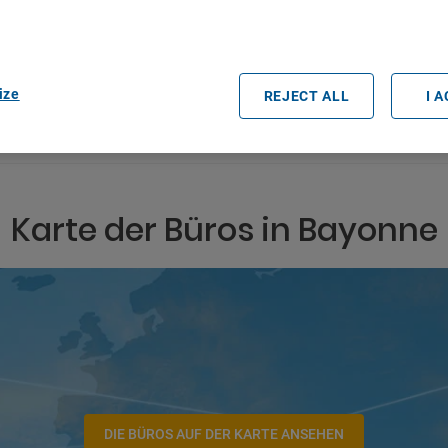
easurement, audience research and services development.
rtners (vendors)
Datum und Uhrzeit der Abholung
ize
REJECT ALL
I 
Karte der Büros in Bayonne
DIE BÜROS AUF DER KARTE ANSEHEN