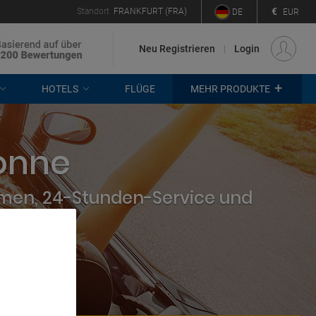
€
Standort
FRANKFURT (FRA)
DE
EUR
Neu Registrieren
Login
+
HOTELS
FLÜGE
MEHR PRODUKTE
onne
hmen, 24-Stunden-Service und
. Store
rtising and