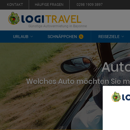
KONTAKT
HÄUFIGE FRAGEN
0298 1909 3897
Günstige Autovermietung in Bayonne
URLAUB
SCHNÄPPCHEN
REISEZIELE
Aut
Welches Auto möchten Sie mi
We Care A
We and ou
Use precis
and/or acc