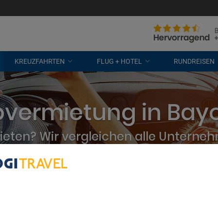
KREUZFAHRTEN
FLUG + HOTEL
RUNDREISEN
overmietung in Bay
eten? Wir vergleichen alle Unterne
kostenlose Stornierung
bout Your Privacy
r partners process data to provide:
e geolocation data. Actively scan device characteristics for identification
ess information on a device. Personalised advertising and content, adve