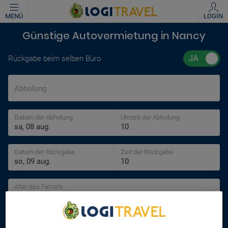
MENÜ
LOGIN
Günstige Autovermietung in Nancy
Rückgabe beim selben Büro
Abholung
Datum der Abholung
Uhrzeit der Abholung
Datum der Rückgabe
Zeit der Rückgabe
Alter des Fahrers
30 jahre
SUCHEN