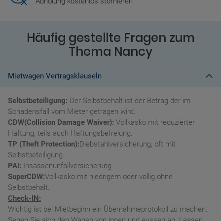
Abholung kostenlos stornieren
Häufig gestellte Fragen zum
Thema Nancy
Mietwagen Vertragsklauseln
Selbstbeteiligung:
Der Selbstbehalt ist der Betrag der im
Schadensfall vom Mieter getragen wird.
CDW(Collision Damage Waiver):
Vollkasko mit reduzierter
Haftung, teils auch Haftungsbefreiung.
TP (Theft Protection):
Diebstahlversicherung, oft mit
Selbstbeteiligung.
PAI:
Insassenunfallversicherung.
SuperCDW:
Vollkasko mit niedrigem oder völlig ohne
Selbstbehalt.
Check-IN:
Wichtig ist bei Mietbeginn ein Übernahmeprotokoll zu machen:
Sehen Sie sich den Wagen von innen und aussen an. Lassen