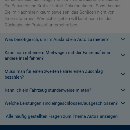
Sie Schäden und Kratzer sofort Dokumentieren. Sonst können
Sie im Nachhinein kaum beweisen, das Schäden nicht von
Ihnen stammen. Wer sicher gehen will lässt auch bei der
Rückgabe ein Protokoll unterschreiben.
Was benötige ich, um im Ausland ein Auto zu mieten?
Kann man mit einem Mietwagen mit der Fähre auf eine
Mit einem europäischen Führerschein ist es kein Problem ein
andere Insel fahren?
Fahrzeug zu mieten. In Europa und bei den meisten
Autovermietungen Weltweit.
Muss man für einen zweiten Fahrer einen Zuschlag
Die meisten Fahrzeugvermieter erlauben aus Gründen des
bezahlen?
Versicherungsschutzes an Bord eines Schiffes nicht, dass ihre
Fahrzeuge auf eine Fähre verladen werden. Weitere
Kann ich ein Fahrzeug stundenweise mieten?
Ja. Für jeden zusätzlichen Fahrer muss am Zielort ein Zuschlag
Informationen finden Sie in den Bedingungen des Vermieters.
gezahlt werden, es sei denn, Sie werden über ein
Welche Leistungen sind eingeschlossen/ausgeschlossen?
Sonderangebot informiert, bei dem ein zusätzlicher Fahrer
Derzeit ist der Mindestzeitraum für eine Autoanmietung 24
kostenlos aufgenommen werden kann.
Stunden.
Alle häufig gestellten Fragen zum Thema Autos anzeigen
Normalerweise werden Ihnen in den AGB's die Leistungen beim
Wenn zusätzliche Fahrer vorhanden sind, müssen auch diese
Abschluss der Buchung aufgezeigt. Wenn nicht anders
ihre Unterlagen (Ausweis und gültigen Führerschein) vorlegen