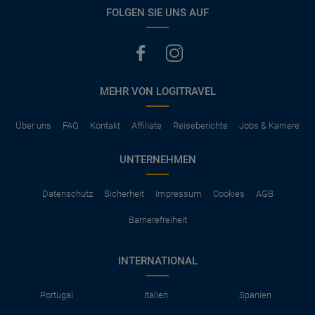
vermerkt, hat der Mietwagen nur Haftpflichtversicherung.
FOLGEN SIE UNS AUF
(Normalerweise mit SB)
Die folgenden Leistungen sind normalerweise im Mietpreis
ausgeschlossen
Vollkasko Versicherung
Benzin
MEHR VON LOGITRAVEL
Parkhäuser, Maut, Steuern, Strafzettel
Zusätzliche Fahrer
Kindersitze, GPS, Schneeketten
Über uns
FAQ
Kontakt
Affiliate
Reiseberichte
Jobs & Karriere
UNTERNEHMEN
Datenschutz
Sicherheit
Impressum
Cookies
AGB
Barrierefreiheit
INTERNATIONAL
Portugal
Italien
Spanien