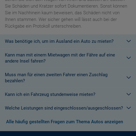
Sie Schäden und Kratzer sofort Dokumentieren. Sonst können
Sie im Nachhinein kaum beweisen, das Schäden nicht von
Ihnen stammen. Wer sicher gehen will lässt auch bei der
Rückgabe ein Protokoll unterschreiben.
Was benötige ich, um im Ausland ein Auto zu mieten?
Kann man mit einem Mietwagen mit der Fähre auf eine
Mit einem europäischen Führerschein ist es kein Problem ein
andere Insel fahren?
Fahrzeug zu mieten. In Europa und bei den meisten
Autovermietungen Weltweit.
Muss man für einen zweiten Fahrer einen Zuschlag
Die meisten Fahrzeugvermieter erlauben aus Gründen des
bezahlen?
Versicherungsschutzes an Bord eines Schiffes nicht, dass ihre
Fahrzeuge auf eine Fähre verladen werden. Weitere
Kann ich ein Fahrzeug stundenweise mieten?
Ja. Für jeden zusätzlichen Fahrer muss am Zielort ein Zuschlag
Informationen finden Sie in den Bedingungen des Vermieters.
gezahlt werden, es sei denn, Sie werden über ein
Welche Leistungen sind eingeschlossen/ausgeschlossen?
Sonderangebot informiert, bei dem ein zusätzlicher Fahrer
Derzeit ist der Mindestzeitraum für eine Autoanmietung 24
kostenlos aufgenommen werden kann.
Stunden.
Alle häufig gestellten Fragen zum Thema Autos anzeigen
Normalerweise werden Ihnen in den AGB's die Leistungen beim
Wenn zusätzliche Fahrer vorhanden sind, müssen auch diese
Abschluss der Buchung aufgezeigt. Wenn nicht anders
ihre Unterlagen (Ausweis und gültigen Führerschein) vorlegen