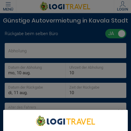
MENÜ
LOGIN
Günstige Autovermietung in Kavala Stadt
Rückgabe beim selben Büro
Abholung
Datum der Abholung
Uhrzeit der Abholung
Datum der Rückgabe
Zeit der Rückgabe
Alter des Fahrers
30 jahre
SUCHEN