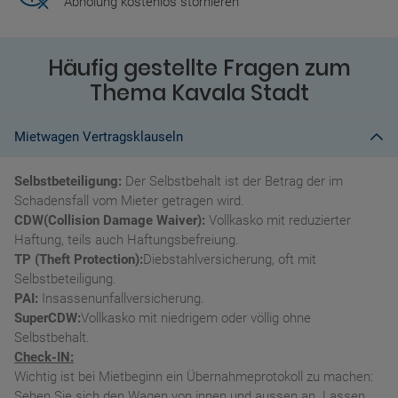
Abholung kostenlos stornieren
Häufig gestellte Fragen zum
Thema Kavala Stadt
Mietwagen Vertragsklauseln
Selbstbeteiligung:
Der Selbstbehalt ist der Betrag der im
Schadensfall vom Mieter getragen wird.
CDW(Collision Damage Waiver):
Vollkasko mit reduzierter
Haftung, teils auch Haftungsbefreiung.
TP (Theft Protection):
Diebstahlversicherung, oft mit
Selbstbeteiligung.
PAI:
Insassenunfallversicherung.
SuperCDW:
Vollkasko mit niedrigem oder völlig ohne
Selbstbehalt.
Check-IN:
Wichtig ist bei Mietbeginn ein Übernahmeprotokoll zu machen:
Sehen Sie sich den Wagen von innen und aussen an. Lassen