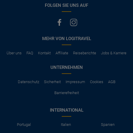
vermerkt, hat der Mietwagen nur Haftpflichtversicherung.
FOLGEN SIE UNS AUF
(Normalerweise mit SB)
Die folgenden Leistungen sind normalerweise im Mietpreis
ausgeschlossen
Vollkasko Versicherung
Benzin
MEHR VON LOGITRAVEL
Parkhäuser, Maut, Steuern, Strafzettel
Zusätzliche Fahrer
Kindersitze, GPS, Schneeketten
Über uns
FAQ
Kontakt
Affiliate
Reiseberichte
Jobs & Karriere
UNTERNEHMEN
Datenschutz
Sicherheit
Impressum
Cookies
AGB
Barrierefreiheit
INTERNATIONAL
Portugal
Italien
Spanien