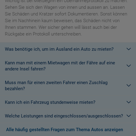
Wichtig ist bei Mietbeginn ein Übernahmeprotokoll zu machen:
Sehen Sie sich den Wagen von innen und aussen an. Lassen
Sie Schäden und Kratzer sofort Dokumentieren. Sonst können
Sie im Nachhinein kaum beweisen, das Schäden nicht von
Ihnen stammen. Wer sicher gehen will lässt auch bei der
Rückgabe ein Protokoll unterschreiben.
Was benötige ich, um im Ausland ein Auto zu mieten?
Kann man mit einem Mietwagen mit der Fähre auf eine
Mit einem europäischen Führerschein ist es kein Problem ein
andere Insel fahren?
Fahrzeug zu mieten. In Europa und bei den meisten
Autovermietungen Weltweit.
Muss man für einen zweiten Fahrer einen Zuschlag
Die meisten Fahrzeugvermieter erlauben aus Gründen des
bezahlen?
Versicherungsschutzes an Bord eines Schiffes nicht, dass ihre
Fahrzeuge auf eine Fähre verladen werden. Weitere
Kann ich ein Fahrzeug stundenweise mieten?
Ja. Für jeden zusätzlichen Fahrer muss am Zielort ein Zuschlag
Informationen finden Sie in den Bedingungen des Vermieters.
gezahlt werden, es sei denn, Sie werden über ein
Welche Leistungen sind eingeschlossen/ausgeschlossen?
Sonderangebot informiert, bei dem ein zusätzlicher Fahrer
Derzeit ist der Mindestzeitraum für eine Autoanmietung 24
kostenlos aufgenommen werden kann.
Stunden.
Alle häufig gestellten Fragen zum Thema Autos anzeigen
Normalerweise werden Ihnen in den AGB's die Leistungen beim