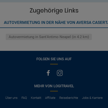
Wenn zusätzliche Fahrer vorhanden sind, müssen auch diese
Abschluss der Buchung aufgezeigt. Wenn nicht anders
ihre Unterlagen (Ausweis und gültigen Führerschein) vorlegen
vermerkt, hat der Mietwagen nur Haftpflichtversicherung.
Zugehörige Links
(Normalerweise mit SB)
Die folgenden Leistungen sind normalerweise im Mietpreis
AUTOVERMIETUNG IN DER NÄHE VON AVERSA CASERT
ausgeschlossen
Vollkasko Versicherung
Benzin
Autovermietung in Sant'Antimo Neapel (in 4.2 km)
Parkhäuser, Maut, Steuern, Strafzettel
Zusätzliche Fahrer
Kindersitze, GPS, Schneeketten
FOLGEN SIE UNS AUF
MEHR VON LOGITRAVEL
Über uns
FAQ
Kontakt
Affiliate
Reiseberichte
Jobs & Karriere