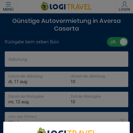
MENÜ
LOGIN
Günstige Autovermietung in Aversa
Caserta
Rückgabe beim selben Büro
Abholung
Datum der Abholung
Uhrzeit der Abholung
Datum der Rückgabe
Zeit der Rückgabe
Alter des Fahrers
30 jahre