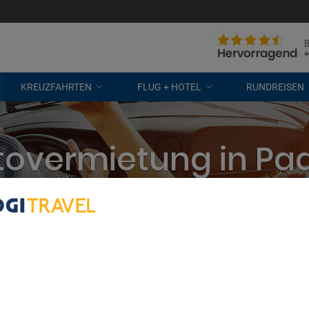
KREUZFAHRTEN
FLUG + HOTEL
RUNDREISEN
tovermietung in Pa
eten? Wir vergleichen alle Unterne
kostenlose Stornierung
bout Your Privacy
r partners process data to provide:
e geolocation data. Actively scan device characteristics for identification
ess information on a device. Personalised advertising and content, adve
easurement, audience research and services development.
rtners (vendors)