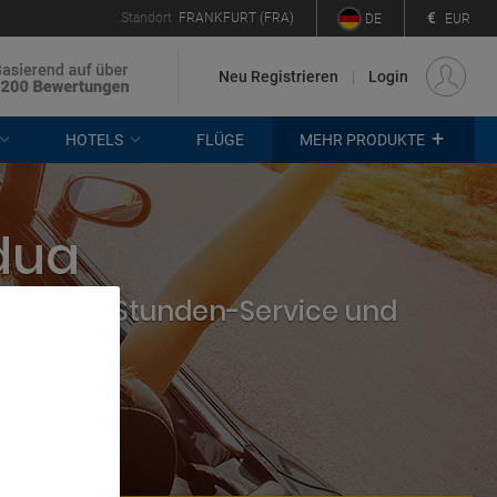
€
Standort
FRANKFURT (FRA)
DE
EUR
Neu Registrieren
Login
+
HOTELS
FLÜGE
MEHR PRODUKTE
dua
hmen, 24-Stunden-Service und
. Store
rtising and