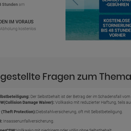
4 Stunden
am
DEN IM VORAUS
r Abholung kostenlos
 gestellte Fragen zum Them
lbstbeteiligung:
Der Selbstbehalt ist der Betrag der im Schadensfall vom
W(Collision Damage Waiver):
Vollkasko mit reduzierter Haftung, teils 
 (Theft Protection):
Diebstahlversicherung, oft mit Selbstbeteiligung.
I:
Insassenunfallversicherung.
perCDW:
Vollkasko mit niedrigem oder völlig ohne Selbstbehalt.