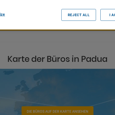
Datum und Uhrzeit der Abholung
ize
REJECT ALL
I 
Karte der Büros in Padua
DIE BÜROS AUF DER KARTE ANSEHEN