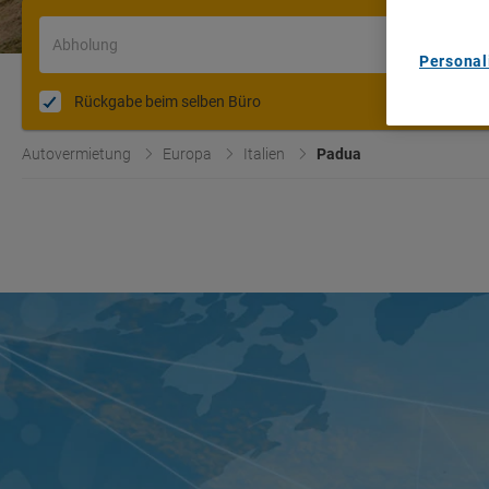
Abholung
Personal
Rückgabe beim selben Büro
Autovermietung
Europa
Italien
Padua