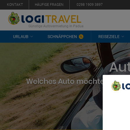
KONTAKT
HÄUFIGE FRAGEN
0298 1909 3897
Günstige Autovermietung in Padua
URLAUB
SCHNÄPPCHEN
REISEZIELE
Au
Welches Auto möchten Sie mi
We Care A
We and ou
Use precis
and/or acc
content m
List of Pa