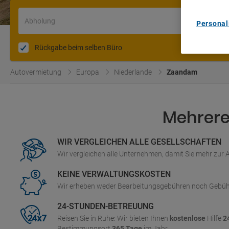
Abholung
Personal
Rückgabe beim selben Büro
Autovermietung
Europa
Niederlande
Zaandam
Mehrere 
WIR VERGLEICHEN ALLE GESELLSCHAFTEN
Wir vergleichen alle Unternehmen, damit Sie mehr zur
KEINE VERWALTUNGSKOSTEN
Wir erheben weder Bearbeitungsgebühren noch Gebüh
24-STUNDEN-BETREUUNG
Reisen Sie in Ruhe: Wir bieten Ihnen
kostenlose
Hilfe
2
Bestimmungsort
365 Tage
im Jahr