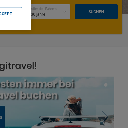
Datum und Uhrzeit der Rückgabe
Alter des Fahrers
SUCHEN
ACCEPT
30 jahre
gitravel!