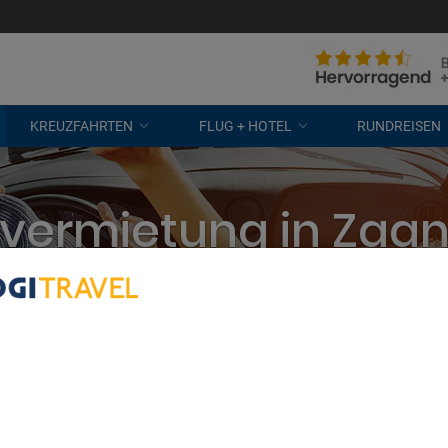
KREUZFAHRTEN
FLUG + HOTEL
RUNDREISEN
vermietung in Za
eten? Wir vergleichen alle Unterne
kostenlose Stornierung
bout Your Privacy
r partners process data to provide:
e geolocation data. Actively scan device characteristics for identification
ess information on a device. Personalised advertising and content, adve
easurement, audience research and services development.
rtners (vendors)