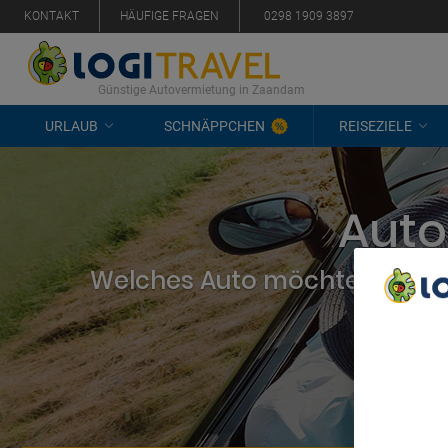
KONTAKT
HÄUFIGE FRAGEN
0298 1909 3897
Günstige Autovermietung in Zaandam
URLAUB
SCHNÄPPCHEN
REISEZIELE
Auto
Welches Auto möchten Sie mi
We Care A
We and ou
Use precis
and/or acc
content m
List of Pa