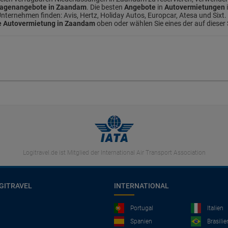
agenangebote in Zaandam
. Die besten
Angebote
in
Autovermietungen
ernehmen finden: Avis, Hertz, Holiday Autos, Europcar, Atesa und Sixt. U
 Autovermietung in Zaandam
oben oder wählen Sie eines der auf dieser
Logitravel.de ist Mitglied der International Air Transport Association
GITRAVEL
INTERNATIONAL
Portugal
Italien
Spanien
Brasilie