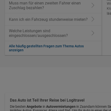
Muss man für einen zweiten Fahrer einen
Wi
Zuschlag bezahlen?
Kr
lä
Kann ich ein Fahrzeug stundenweise mieten?
Welche Leistungen sind
eingeschlossen/ausgeschlossen?
Alle häufig gestellten Fragen zum Thema Autos
anzeigen
Das Auto ist Teil Ihrer Reise bei Logitravel
Die besten
Angebote
in
Autovermietungen
in Zaandam können Sie 
Holiday Autos, Europcar, Atesa und Sixt. Um Ihr Auto in einer der