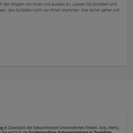
ich den Wagen von innen und aussen an. Lassen Sie Schäden und
sen, das Schäden nicht von Ihnen stammen. Wer sicher gehen will
ng
in Zaandam der bekanntesten Unternehmen finden: Avis, Hertz,
 Sie einfach die
Suchmaschine Autovermietung in Zaandam