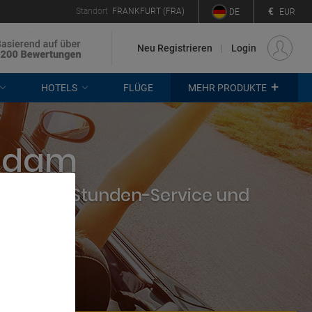
€
Standort
FRANKFURT (FRA)
DE
EUR
Neu Registrieren
Login
+
HOTELS
FLÜGE
MEHR PRODUKTE
andam
hmen, 24-Stunden-Service und
. Store
rtising and