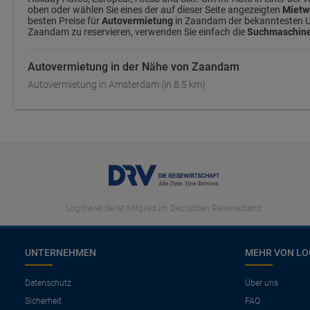
oben oder wählen Sie eines der auf dieser Seite angezeigten
Mietw
besten Preise für
Autovermietung
in Zaandam der bekanntesten Unt
Zaandam zu reservieren, verwenden Sie einfach die
Suchmaschine
Autovermietung in der Nähe von Zaandam
Autovermietung in Amsterdam (in 8.5 km)
Logitravel.de ist Mitglied im Deutschen Reiseverband
UNTERNEHMEN
MEHR VON LO
Datenschutz
Über uns
Sicherheit
FAQ