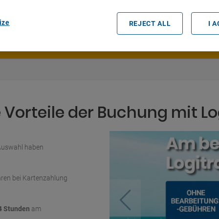
Datum und Uhrzeit der Abholung
ize
REJECT ALL
I 
Vorteile der Buchung mit Lo
 Auswahl haben
ren bei Kartenzahlung
4 Stunden
am