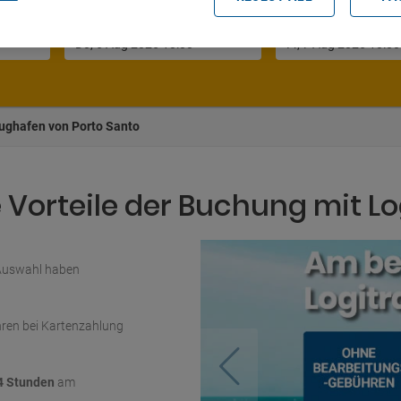
Datum und Uhrzeit der Abholung
ughafen von Porto Santo
Vorteile der Buchung mit Lo
 Auswahl haben
ren bei Kartenzahlung
4 Stunden
am