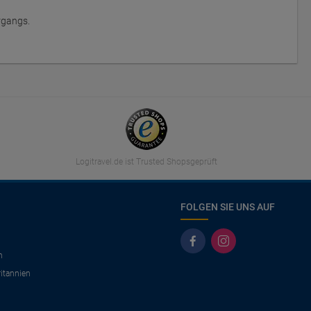
rgangs.
Logitravel.de ist Trusted Shopsgeprüft
FOLGEN SIE UNS AUF
n
itannien