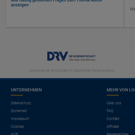
Alle häufig gestellten Fragen zum Thema Autos
anzeigen
We
Logitravel.de ist Mitglied im Deutschen Reiseverband
UNTERNEHMEN
MEHR VON LO
Datenschutz
Über uns
Sicherheit
FAQ
Impressum
Kontakt
Cookies
Affiliate
AGB
Reiseberichte