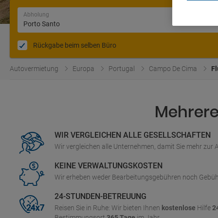
Abholung
Rückgabe beim selben Büro
Autovermietung
Europa
Portugal
Campo De Cima
Fl
Mehrere 
WIR VERGLEICHEN ALLE GESELLSCHAFTEN
Wir vergleichen alle Unternehmen, damit Sie mehr zur
KEINE VERWALTUNGSKOSTEN
Wir erheben weder Bearbeitungsgebühren noch Gebüh
24-STUNDEN-BETREUUNG
Reisen Sie in Ruhe: Wir bieten Ihnen
kostenlose
Hilfe
2
Bestimmungsort
365 Tage
im Jahr