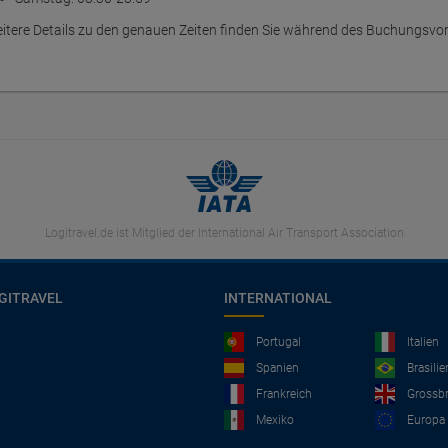
itere Details zu den genauen Zeiten finden Sie während des Buchungsvo
Logitravel.de ist Mitglied der International Air Transport Association
GITRAVEL
INTERNATIONAL
Portugal
Italien
Spanien
Brasilie
Frankreich
Grossbr
Mexiko
Europa