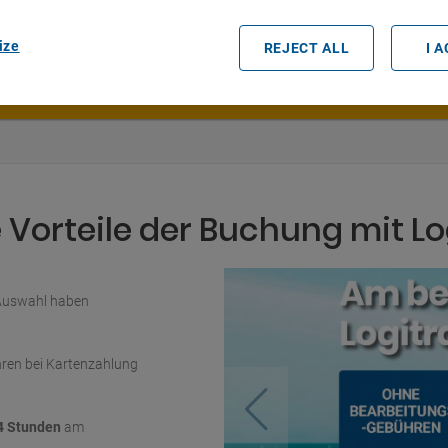
Datum und Uhrzeit der Abholung
ize
REJECT ALL
I 
Vorteile der Buchung mit Lo
 Auswahl haben
ren bei Kartenzahlung
4 Stunden
am