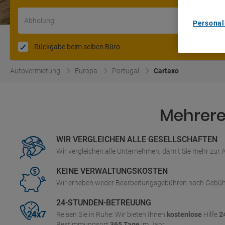
Abholung
Personal
Rückgabe beim selben Büro
Autovermietung
Europa
Portugal
Cartaxo
Mehrere 
WIR VERGLEICHEN ALLE GESELLSCHAFTEN
Wir vergleichen alle Unternehmen, damit Sie mehr zur
KEINE VERWALTUNGSKOSTEN
Wir erheben weder Bearbeitungsgebühren noch Gebüh
24-STUNDEN-BETREUUNG
Reisen Sie in Ruhe: Wir bieten Ihnen
kostenlose
Hilfe
2
Bestimmungsort
365 Tage
im Jahr