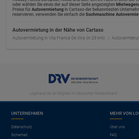
oder wählen Sie eines der auf dieser Seite angezeigten
Mietwagena
Preise für
Autovermietung
in Cartaxo der bekanntesten Unternehmen
reservieren, verwenden Sie einfach die
Suchmaschine Autovermiet
Autovermietung in der Nähe von Cartaxo
Autovermietung in Vila Franca De Xira (in 29 km)
Autovermietun
Logitravel.de ist Mitglied im Deutschen Reiseverband
UNTERNEHMEN
MEHR VON LO
Datenschutz
Über uns
Sicherheit
FAQ