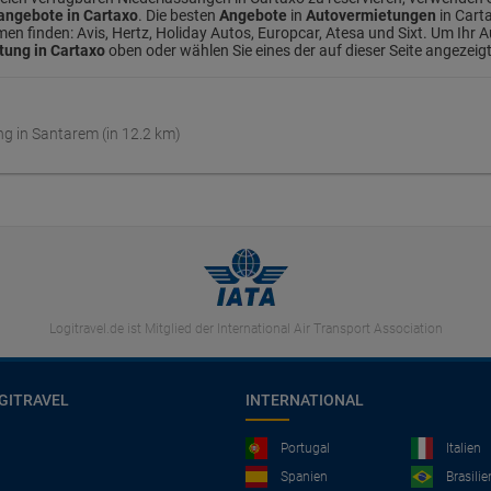
ngebote in Cartaxo
. Die besten
Angebote
in
Autovermietungen
in Cart
 finden: Avis, Hertz, Holiday Autos, Europcar, Atesa und Sixt. Um Ihr Au
ung in Cartaxo
oben oder wählen Sie eines der auf dieser Seite angezei
g in Santarem (in 12.2 km)
Logitravel.de ist Mitglied der International Air Transport Association
GITRAVEL
INTERNATIONAL
Portugal
Italien
Spanien
Brasilie