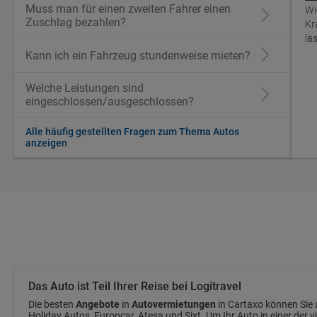
Muss man für einen zweiten Fahrer einen
Wi
Zuschlag bezahlen?
Kr
lä
Kann ich ein Fahrzeug stundenweise mieten?
Welche Leistungen sind
eingeschlossen/ausgeschlossen?
Alle häufig gestellten Fragen zum Thema Autos
anzeigen
Das Auto ist Teil Ihrer Reise bei Logitravel
Die besten
Angebote
in
Autovermietungen
in Cartaxo können Sie 
Holiday Autos, Europcar, Atesa und Sixt. Um Ihr Auto in einer der 