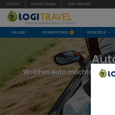
KONTAKT
HÄUFIGE FRAGEN
0298 1909 3897
Günstige Autovermietung in Cartaxo
URLAUB
SCHNÄPPCHEN
REISEZIELE
Aut
Welches Auto möchten Sie mi
We Care A
We and ou
Use precis
and/or acc
content m
List of Pa