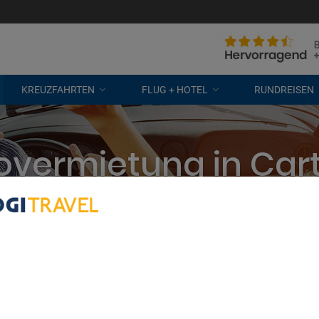
KREUZFAHRTEN
FLUG + HOTEL
RUNDREISEN
overmietung in Car
eten? Wir vergleichen alle Unterne
kostenlose Stornierung
bout Your Privacy
r partners process data to provide:
e geolocation data. Actively scan device characteristics for identification
ess information on a device. Personalised advertising and content, adve
easurement, audience research and services development.
rtners (vendors)