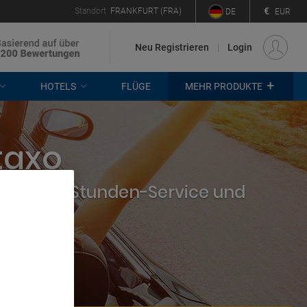
€
Standort
FRANKFURT (FRA)
DE
EUR
Neu Registrieren
Login
+
HOTELS
FLÜGE
MEHR PRODUKTE
taxo
hmen, 24-Stunden-Service und
. Store
rtising and