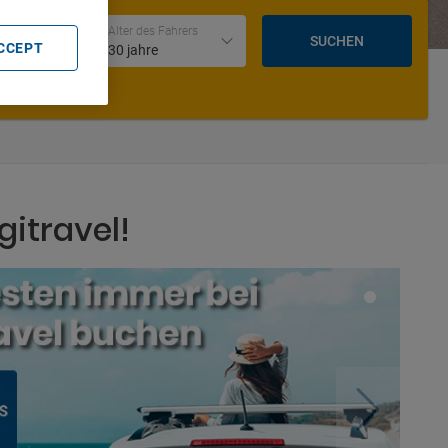
Datum und Uhrzeit der Rückgabe
Alter des Fahrers
SUCHEN
ACCEPT
30 jahre
gitravel!