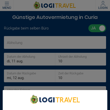
MENÜ
LOGIN
Günstige Autovermietung in Curia
Rückgabe beim selben Büro
Abholung
Datum der Abholung
Uhrzeit der Abholung
Datum der Rückgabe
Zeit der Rückgabe
Alter des Fahrers
30 jahre
We Care About Your Privacy
SUCHEN