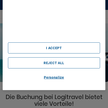
We and our partners process data to provide:
Use precise geolocation data. Actively scan device
Autovermietung
Europa
Portugal
Curia
characteristics for identification. Store and/or access
information on a device. Personalised advertising and
content, advertising and content measurement, audience
research and services development.
List of Partners (vendors)
I ACCEPT
REJECT ALL
Personalize
Die Buchung bei Logitravel bietet
viele Vorteile!