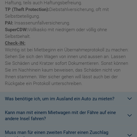
Haftung, teils auch Haftungsbefreiung.
TP (Theft Protection):
Diebstahlversicherung, oft mit
Selbstbeteiligung.
PAI:
Insassenunfallversicherung.
SuperCDW:
Vollkasko mit niedrigem oder völlig ohne
Selbstbehalt.
Check-IN:
Wichtig ist bei Mietbeginn ein Übernahmeprotokoll zu machen:
Sehen Sie sich den Wagen von innen und aussen an. Lassen
Sie Schäden und Kratzer sofort Dokumentieren. Sonst können
Sie im Nachhinein kaum beweisen, das Schäden nicht von
Ihnen stammen. Wer sicher gehen will lässt auch bei der
Rückgabe ein Protokoll unterschreiben.
Was benötige ich, um im Ausland ein Auto zu mieten?
Kann man mit einem Mietwagen mit der Fähre auf eine
Mit einem europäischen Führerschein ist es kein Problem ein
andere Insel fahren?
Fahrzeug zu mieten. In Europa und bei den meisten
Autovermietungen Weltweit.
Muss man für einen zweiten Fahrer einen Zuschlag
Die meisten Fahrzeugvermieter erlauben aus Gründen des