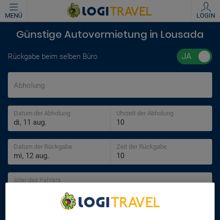
MENÜ
LOGIN
Günstige Autovermietung in Lousada
Rückgabe beim selben Büro
Abholung
Datum der Abholung
Uhrzeit der Abholung
Datum der Rückgabe
Zeit der Rückgabe
Alter des Fahrers
30 jahre
SUCHEN
We Care About Your Privacy