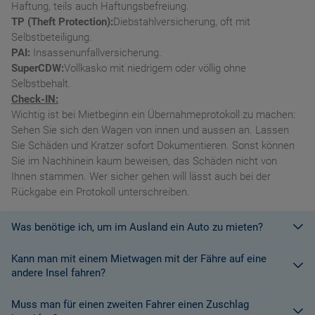
Haftung, teils auch Haftungsbefreiung.
TP (Theft Protection):
Diebstahlversicherung, oft mit
Selbstbeteiligung.
PAI:
Insassenunfallversicherung.
SuperCDW:
Vollkasko mit niedrigem oder völlig ohne
Selbstbehalt.
Check-IN:
Wichtig ist bei Mietbeginn ein Übernahmeprotokoll zu machen:
Sehen Sie sich den Wagen von innen und aussen an. Lassen
Sie Schäden und Kratzer sofort Dokumentieren. Sonst können
Sie im Nachhinein kaum beweisen, das Schäden nicht von
Ihnen stammen. Wer sicher gehen will lässt auch bei der
Rückgabe ein Protokoll unterschreiben.
Was benötige ich, um im Ausland ein Auto zu mieten?
Kann man mit einem Mietwagen mit der Fähre auf eine
Mit einem europäischen Führerschein ist es kein Problem ein
andere Insel fahren?
Fahrzeug zu mieten. In Europa und bei den meisten
Autovermietungen Weltweit.
Muss man für einen zweiten Fahrer einen Zuschlag
Die meisten Fahrzeugvermieter erlauben aus Gründen des