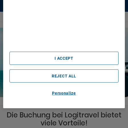
We and our partners process data to provide:
Use precise geolocation data. Actively scan device
Autovermietung
Europa
Portugal
Lousada
characteristics for identification. Store and/or access
information on a device. Personalised advertising and
content, advertising and content measurement, audience
research and services development.
List of Partners (vendors)
I ACCEPT
REJECT ALL
Personalize
Die Buchung bei Logitravel bietet
viele Vorteile!