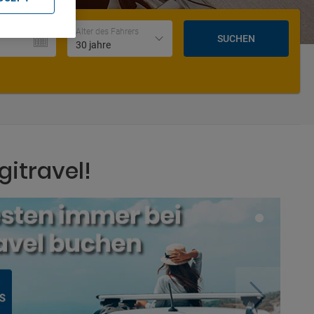
Datum und Uhrzeit der Rückgabe
Alter des Fahrers
SUCHEN
30 jahre
gitravel!