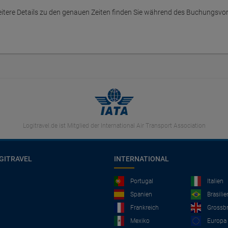
itere Details zu den genauen Zeiten finden Sie während des Buchungsvo
Logitravel.de ist Mitglied der International Air Transport Association
GITRAVEL
INTERNATIONAL
Portugal
Italien
Spanien
Brasilie
Frankreich
Grossbr
Mexiko
Europa