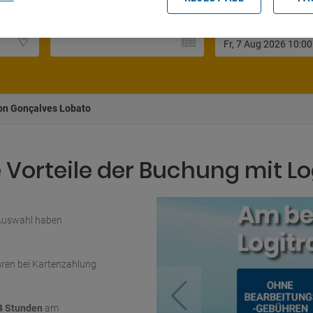
Datum und Uhrzeit der Abholung
on Gonçalves Lobato
Vorteile der Buchung mit Lo
 Auswahl haben
ren bei Kartenzahlung
4 Stunden
am