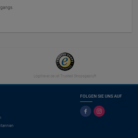
rgangs.
Logitravel.de ist Trusted Shopsgeprüft
FOLGEN SIE UNS AUF
n
itannien