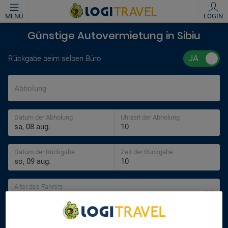
MENÜ
LOGIN
Günstige Autovermietung in Sibiu
Rückgabe beim selben Büro
Abholung
Datum der Abholung
Uhrzeit der Abholung
Datum der Rückgabe
Zeit der Rückgabe
Alter des Fahrers
30 jahre
SUCHEN