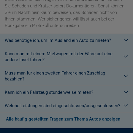
Sie Schäden und Kratzer sofort Dokumentieren. Sonst können
Sie im Nachhinein kaum beweisen, das Schäden nicht von
Ihnen stammen. Wer sicher gehen will lässt auch bei der
Rückgabe ein Protokoll unterschreiben.
Was benötige ich, um im Ausland ein Auto zu mieten?
Kann man mit einem Mietwagen mit der Fähre auf eine
Mit einem europäischen Führerschein ist es kein Problem ein
andere Insel fahren?
Fahrzeug zu mieten. In Europa und bei den meisten
Autovermietungen Weltweit.
Muss man für einen zweiten Fahrer einen Zuschlag
Die meisten Fahrzeugvermieter erlauben aus Gründen des
bezahlen?
Versicherungsschutzes an Bord eines Schiffes nicht, dass ihre
Fahrzeuge auf eine Fähre verladen werden. Weitere
Kann ich ein Fahrzeug stundenweise mieten?
Ja. Für jeden zusätzlichen Fahrer muss am Zielort ein Zuschlag
Informationen finden Sie in den Bedingungen des Vermieters.
gezahlt werden, es sei denn, Sie werden über ein
Welche Leistungen sind eingeschlossen/ausgeschlossen?
Sonderangebot informiert, bei dem ein zusätzlicher Fahrer
Derzeit ist der Mindestzeitraum für eine Autoanmietung 24
kostenlos aufgenommen werden kann.
Stunden.
Alle häufig gestellten Fragen zum Thema Autos anzeigen
Normalerweise werden Ihnen in den AGB's die Leistungen beim
Wenn zusätzliche Fahrer vorhanden sind, müssen auch diese
Abschluss der Buchung aufgezeigt. Wenn nicht anders
ihre Unterlagen (Ausweis und gültigen Führerschein) vorlegen