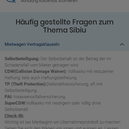
Abholung kostenlos stornieren
Häufig gestellte Fragen zum
Thema Sibiu
Mietwagen Vertragsklauseln
Selbstbeteiligung:
Der Selbstbehalt ist der Betrag der im
Schadensfall vom Mieter getragen wird.
CDW(Collision Damage Waiver):
Vollkasko mit reduzierter
Haftung, teils auch Haftungsbefreiung.
TP (Theft Protection):
Diebstahlversicherung, oft mit
Selbstbeteiligung.
PAI:
Insassenunfallversicherung.
SuperCDW:
Vollkasko mit niedrigem oder völlig ohne
Selbstbehalt.
Check-IN:
Wichtig ist bei Mietbeginn ein Übernahmeprotokoll zu machen:
Sehen Sie sich den Wagen von innen und aussen an. Lassen