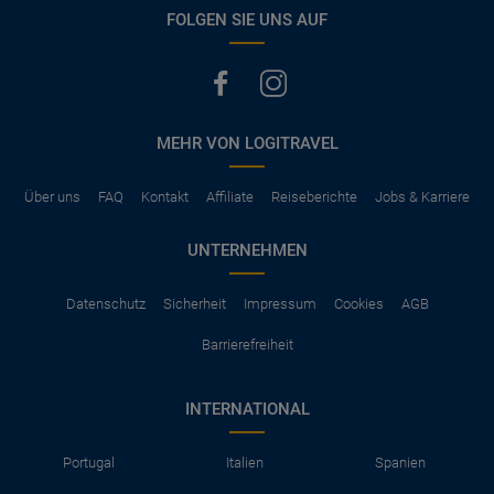
vermerkt, hat der Mietwagen nur Haftpflichtversicherung.
FOLGEN SIE UNS AUF
(Normalerweise mit SB)
Die folgenden Leistungen sind normalerweise im Mietpreis
ausgeschlossen
Vollkasko Versicherung
Benzin
MEHR VON LOGITRAVEL
Parkhäuser, Maut, Steuern, Strafzettel
Zusätzliche Fahrer
Kindersitze, GPS, Schneeketten
Über uns
FAQ
Kontakt
Affiliate
Reiseberichte
Jobs & Karriere
UNTERNEHMEN
Datenschutz
Sicherheit
Impressum
Cookies
AGB
Barrierefreiheit
INTERNATIONAL
Portugal
Italien
Spanien