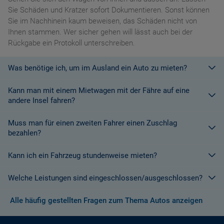
Sie Schäden und Kratzer sofort Dokumentieren. Sonst können
Sie im Nachhinein kaum beweisen, das Schäden nicht von
Ihnen stammen. Wer sicher gehen will lässt auch bei der
Rückgabe ein Protokoll unterschreiben.
Was benötige ich, um im Ausland ein Auto zu mieten?
Kann man mit einem Mietwagen mit der Fähre auf eine
Mit einem europäischen Führerschein ist es kein Problem ein
andere Insel fahren?
Fahrzeug zu mieten. In Europa und bei den meisten
Autovermietungen Weltweit.
Muss man für einen zweiten Fahrer einen Zuschlag
Die meisten Fahrzeugvermieter erlauben aus Gründen des
bezahlen?
Versicherungsschutzes an Bord eines Schiffes nicht, dass ihre
Fahrzeuge auf eine Fähre verladen werden. Weitere
Kann ich ein Fahrzeug stundenweise mieten?
Ja. Für jeden zusätzlichen Fahrer muss am Zielort ein Zuschlag
Informationen finden Sie in den Bedingungen des Vermieters.
gezahlt werden, es sei denn, Sie werden über ein
Welche Leistungen sind eingeschlossen/ausgeschlossen?
Sonderangebot informiert, bei dem ein zusätzlicher Fahrer
Derzeit ist der Mindestzeitraum für eine Autoanmietung 24
kostenlos aufgenommen werden kann.
Stunden.
Alle häufig gestellten Fragen zum Thema Autos anzeigen
Normalerweise werden Ihnen in den AGB's die Leistungen beim
Wenn zusätzliche Fahrer vorhanden sind, müssen auch diese
Abschluss der Buchung aufgezeigt. Wenn nicht anders
ihre Unterlagen (Ausweis und gültigen Führerschein) vorlegen