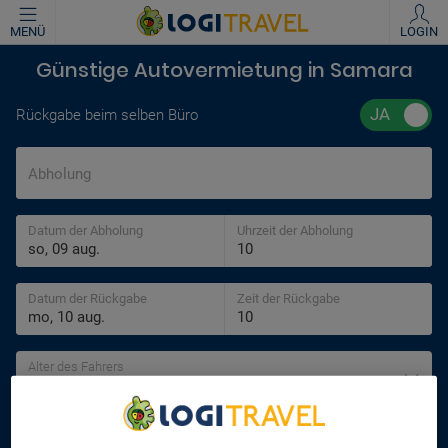
MENÜ
LOGIN
Günstige Autovermietung in Samara
Rückgabe beim selben Büro
Abholung
Datum der Abholung
Uhrzeit der Abholung
Datum der Rückgabe
Zeit der Rückgabe
Alter des Fahrers
30 jahre
SUCHEN