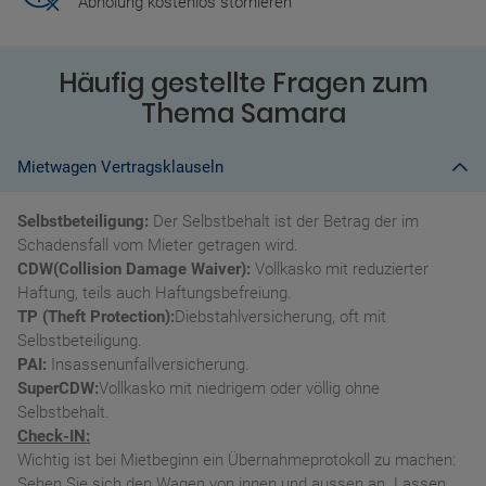
Abholung kostenlos stornieren
Häufig gestellte Fragen zum
Thema Samara
Mietwagen Vertragsklauseln
Selbstbeteiligung:
Der Selbstbehalt ist der Betrag der im
Schadensfall vom Mieter getragen wird.
CDW(Collision Damage Waiver):
Vollkasko mit reduzierter
Haftung, teils auch Haftungsbefreiung.
TP (Theft Protection):
Diebstahlversicherung, oft mit
Selbstbeteiligung.
PAI:
Insassenunfallversicherung.
SuperCDW:
Vollkasko mit niedrigem oder völlig ohne
Selbstbehalt.
Check-IN:
Wichtig ist bei Mietbeginn ein Übernahmeprotokoll zu machen:
Sehen Sie sich den Wagen von innen und aussen an. Lassen