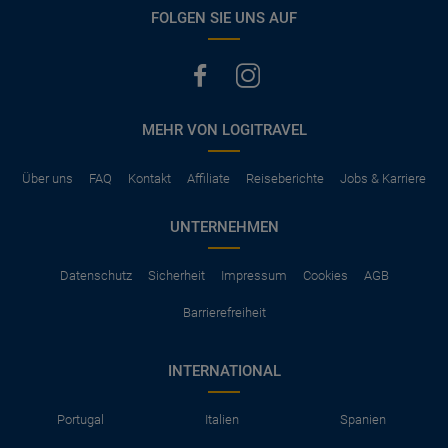
vermerkt, hat der Mietwagen nur Haftpflichtversicherung.
FOLGEN SIE UNS AUF
(Normalerweise mit SB)
Die folgenden Leistungen sind normalerweise im Mietpreis
ausgeschlossen
Vollkasko Versicherung
Benzin
MEHR VON LOGITRAVEL
Parkhäuser, Maut, Steuern, Strafzettel
Zusätzliche Fahrer
Kindersitze, GPS, Schneeketten
Über uns
FAQ
Kontakt
Affiliate
Reiseberichte
Jobs & Karriere
UNTERNEHMEN
Datenschutz
Sicherheit
Impressum
Cookies
AGB
Barrierefreiheit
INTERNATIONAL
Portugal
Italien
Spanien