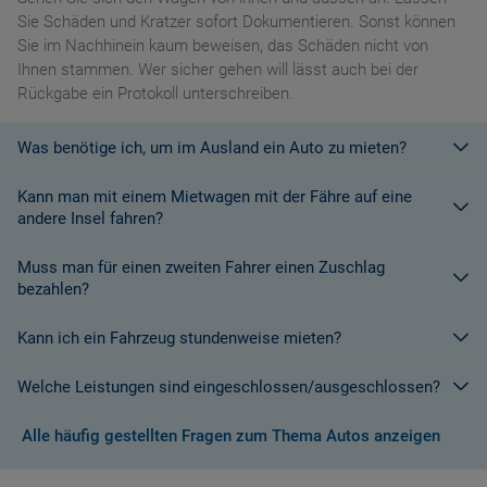
Sie Schäden und Kratzer sofort Dokumentieren. Sonst können
Sie im Nachhinein kaum beweisen, das Schäden nicht von
Ihnen stammen. Wer sicher gehen will lässt auch bei der
Rückgabe ein Protokoll unterschreiben.
Was benötige ich, um im Ausland ein Auto zu mieten?
Kann man mit einem Mietwagen mit der Fähre auf eine
Mit einem europäischen Führerschein ist es kein Problem ein
andere Insel fahren?
Fahrzeug zu mieten. In Europa und bei den meisten
Autovermietungen Weltweit.
Muss man für einen zweiten Fahrer einen Zuschlag
Die meisten Fahrzeugvermieter erlauben aus Gründen des
bezahlen?
Versicherungsschutzes an Bord eines Schiffes nicht, dass ihre
Fahrzeuge auf eine Fähre verladen werden. Weitere
Kann ich ein Fahrzeug stundenweise mieten?
Ja. Für jeden zusätzlichen Fahrer muss am Zielort ein Zuschlag
Informationen finden Sie in den Bedingungen des Vermieters.
gezahlt werden, es sei denn, Sie werden über ein
Welche Leistungen sind eingeschlossen/ausgeschlossen?
Sonderangebot informiert, bei dem ein zusätzlicher Fahrer
Derzeit ist der Mindestzeitraum für eine Autoanmietung 24
kostenlos aufgenommen werden kann.
Stunden.
Alle häufig gestellten Fragen zum Thema Autos anzeigen
Normalerweise werden Ihnen in den AGB's die Leistungen beim
Wenn zusätzliche Fahrer vorhanden sind, müssen auch diese
Abschluss der Buchung aufgezeigt. Wenn nicht anders
ihre Unterlagen (Ausweis und gültigen Führerschein) vorlegen