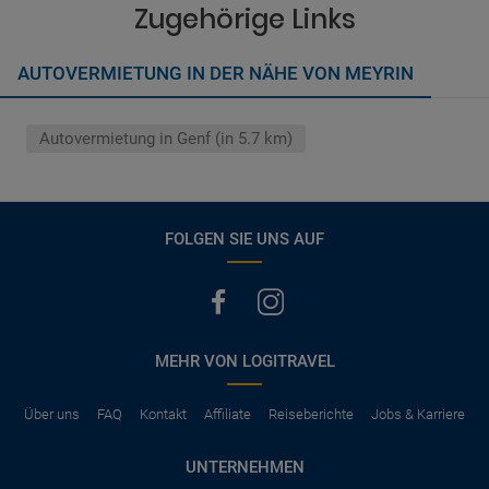
vermerkt, hat der Mietwagen nur Haftpflichtversicherung.
Zugehörige Links
(Normalerweise mit SB)
Die folgenden Leistungen sind normalerweise im Mietpreis
AUTOVERMIETUNG IN DER NÄHE VON MEYRIN
ausgeschlossen
Vollkasko Versicherung
Benzin
Autovermietung in Genf (in 5.7 km)
Parkhäuser, Maut, Steuern, Strafzettel
Zusätzliche Fahrer
Kindersitze, GPS, Schneeketten
FOLGEN SIE UNS AUF
MEHR VON LOGITRAVEL
Über uns
FAQ
Kontakt
Affiliate
Reiseberichte
Jobs & Karriere
UNTERNEHMEN