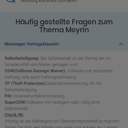
Abholung kostenlos stornieren
Häufig gestellte Fragen zum
Thema Meyrin
Mietwagen Vertragsklauseln
Selbstbeteiligung:
Der Selbstbehalt ist der Betrag der im
Schadensfall vom Mieter getragen wird.
CDW(Collision Damage Waiver):
Vollkasko mit reduzierter
Haftung, teils auch Haftungsbefreiung.
TP (Theft Protection):
Diebstahlversicherung, oft mit
Selbstbeteiligung.
PAI:
Insassenunfallversicherung.
SuperCDW:
Vollkasko mit niedrigem oder völlig ohne
Selbstbehalt.
Check-IN:
Wichtig ist bei Mietbeginn ein Übernahmeprotokoll zu machen:
Sehen Sie sich den Wagen von innen und aussen an. Lassen