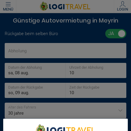
MENÜ
LOGIN
Günstige Autovermietung in Meyrin
Rückgabe beim selben Büro
Abholung
Datum der Abholung
Uhrzeit der Abholung
Datum der Rückgabe
Zeit der Rückgabe
Alter des Fahrers
30 jahre
SUCHEN