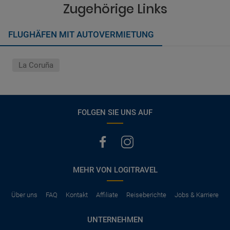
vermerkt, hat der Mietwagen nur Haftpflichtversicherung.
Zugehörige Links
(Normalerweise mit SB)
Die folgenden Leistungen sind normalerweise im Mietpreis
FLUGHÄFEN MIT AUTOVERMIETUNG
ausgeschlossen
Vollkasko Versicherung
Benzin
La Coruña
Parkhäuser, Maut, Steuern, Strafzettel
Zusätzliche Fahrer
Kindersitze, GPS, Schneeketten
FOLGEN SIE UNS AUF
MEHR VON LOGITRAVEL
Über uns
FAQ
Kontakt
Affiliate
Reiseberichte
Jobs & Karriere
UNTERNEHMEN