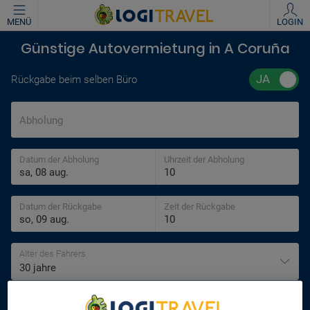
MENÜ
LOGIN
Günstige Autovermietung in A Coruña
Rückgabe beim selben Büro
Abholung
Datum der Abholung
Uhrzeit der Abholung
Datum der Rückgabe
Zeit der Rückgabe
Alter des Fahrers
30 jahre
SUCHEN