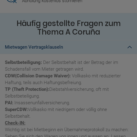
Abholung kostenlos stornieren
Häufig gestellte Fragen zum
Thema A Coruña
Mietwagen Vertragsklauseln
Selbstbeteiligung:
Der Selbstbehalt ist der Betrag der im
Schadensfall vom Mieter getragen wird.
CDW(Collision Damage Waiver):
Vollkasko mit reduzierter
Haftung, teils auch Haftungsbefreiung.
TP (Theft Protection):
Diebstahlversicherung, oft mit
Selbstbeteiligung.
PAI:
Insassenunfallversicherung.
SuperCDW:
Vollkasko mit niedrigem oder völlig ohne
Selbstbehalt.
Check-IN:
Wichtig ist bei Mietbeginn ein Übernahmeprotokoll zu machen:
Sehen Sie sich den Wagen von innen und aussen an. Lassen