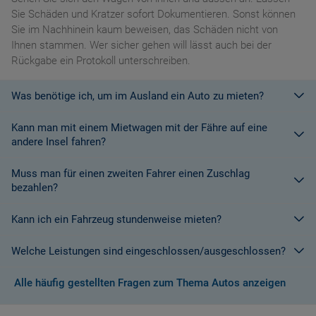
Sie Schäden und Kratzer sofort Dokumentieren. Sonst können
Sie im Nachhinein kaum beweisen, das Schäden nicht von
Ihnen stammen. Wer sicher gehen will lässt auch bei der
Rückgabe ein Protokoll unterschreiben.
Was benötige ich, um im Ausland ein Auto zu mieten?
Kann man mit einem Mietwagen mit der Fähre auf eine
Mit einem europäischen Führerschein ist es kein Problem ein
andere Insel fahren?
Fahrzeug zu mieten. In Europa und bei den meisten
Autovermietungen Weltweit.
Muss man für einen zweiten Fahrer einen Zuschlag
Die meisten Fahrzeugvermieter erlauben aus Gründen des
bezahlen?
Versicherungsschutzes an Bord eines Schiffes nicht, dass ihre
Fahrzeuge auf eine Fähre verladen werden. Weitere
Kann ich ein Fahrzeug stundenweise mieten?
Ja. Für jeden zusätzlichen Fahrer muss am Zielort ein Zuschlag
Informationen finden Sie in den Bedingungen des Vermieters.
gezahlt werden, es sei denn, Sie werden über ein
Welche Leistungen sind eingeschlossen/ausgeschlossen?
Sonderangebot informiert, bei dem ein zusätzlicher Fahrer
Derzeit ist der Mindestzeitraum für eine Autoanmietung 24
kostenlos aufgenommen werden kann.
Stunden.
Alle häufig gestellten Fragen zum Thema Autos anzeigen
Normalerweise werden Ihnen in den AGB's die Leistungen beim
Wenn zusätzliche Fahrer vorhanden sind, müssen auch diese
Abschluss der Buchung aufgezeigt. Wenn nicht anders
ihre Unterlagen (Ausweis und gültigen Führerschein) vorlegen