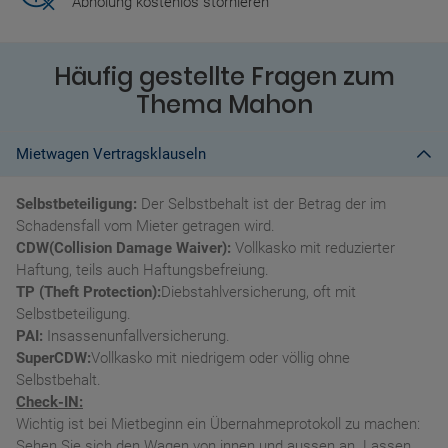
Abholung kostenlos stornieren
Häufig gestellte Fragen zum
Thema Mahon
Mietwagen Vertragsklauseln
Selbstbeteiligung:
Der Selbstbehalt ist der Betrag der im
Schadensfall vom Mieter getragen wird.
CDW(Collision Damage Waiver):
Vollkasko mit reduzierter
Haftung, teils auch Haftungsbefreiung.
TP (Theft Protection):
Diebstahlversicherung, oft mit
Selbstbeteiligung.
PAI:
Insassenunfallversicherung.
SuperCDW:
Vollkasko mit niedrigem oder völlig ohne
Selbstbehalt.
Check-IN:
Wichtig ist bei Mietbeginn ein Übernahmeprotokoll zu machen:
Sehen Sie sich den Wagen von innen und aussen an. Lassen