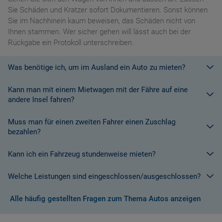
Sie Schäden und Kratzer sofort Dokumentieren. Sonst können
Sie im Nachhinein kaum beweisen, das Schäden nicht von
Ihnen stammen. Wer sicher gehen will lässt auch bei der
Rückgabe ein Protokoll unterschreiben.
Was benötige ich, um im Ausland ein Auto zu mieten?
Kann man mit einem Mietwagen mit der Fähre auf eine
Mit einem europäischen Führerschein ist es kein Problem ein
andere Insel fahren?
Fahrzeug zu mieten. In Europa und bei den meisten
Autovermietungen Weltweit.
Muss man für einen zweiten Fahrer einen Zuschlag
Die meisten Fahrzeugvermieter erlauben aus Gründen des
bezahlen?
Versicherungsschutzes an Bord eines Schiffes nicht, dass ihre
Fahrzeuge auf eine Fähre verladen werden. Weitere
Kann ich ein Fahrzeug stundenweise mieten?
Ja. Für jeden zusätzlichen Fahrer muss am Zielort ein Zuschlag
Informationen finden Sie in den Bedingungen des Vermieters.
gezahlt werden, es sei denn, Sie werden über ein
Welche Leistungen sind eingeschlossen/ausgeschlossen?
Sonderangebot informiert, bei dem ein zusätzlicher Fahrer
Derzeit ist der Mindestzeitraum für eine Autoanmietung 24
kostenlos aufgenommen werden kann.
Stunden.
Alle häufig gestellten Fragen zum Thema Autos anzeigen
Normalerweise werden Ihnen in den AGB's die Leistungen beim
Wenn zusätzliche Fahrer vorhanden sind, müssen auch diese
Abschluss der Buchung aufgezeigt. Wenn nicht anders
ihre Unterlagen (Ausweis und gültigen Führerschein) vorlegen