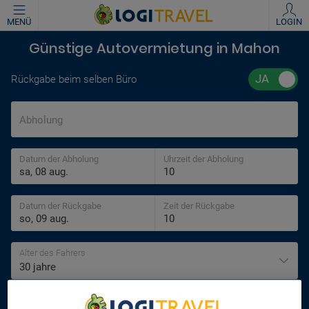
MENÜ
LOGIN
Günstige Autovermietung in Mahon
Rückgabe beim selben Büro
Abholung
Datum der Abholung
Uhrzeit der Abholung
Datum der Rückgabe
Zeit der Rückgabe
Alter des Fahrers
30 jahre
SUCHEN