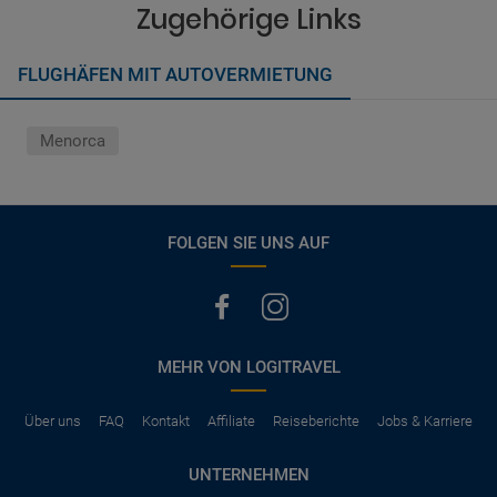
vermerkt, hat der Mietwagen nur Haftpflichtversicherung.
Zugehörige Links
(Normalerweise mit SB)
Die folgenden Leistungen sind normalerweise im Mietpreis
FLUGHÄFEN MIT AUTOVERMIETUNG
ausgeschlossen
Vollkasko Versicherung
Benzin
Menorca
Parkhäuser, Maut, Steuern, Strafzettel
Zusätzliche Fahrer
Kindersitze, GPS, Schneeketten
FOLGEN SIE UNS AUF
MEHR VON LOGITRAVEL
Über uns
FAQ
Kontakt
Affiliate
Reiseberichte
Jobs & Karriere
UNTERNEHMEN