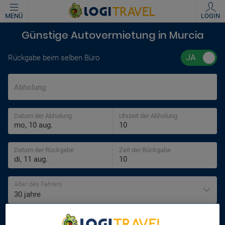
MENÜ
LOGIN
Günstige Autovermietung in Murcia
Rückgabe beim selben Büro
Abholung
Datum der Abholung
Uhrzeit der Abholung
Datum der Rückgabe
Zeit der Rückgabe
Alter des Fahrers
30 jahre
SUCHEN