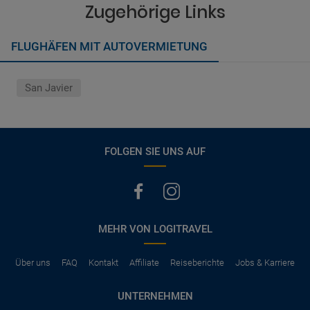
vermerkt, hat der Mietwagen nur Haftpflichtversicherung.
Zugehörige Links
(Normalerweise mit SB)
Die folgenden Leistungen sind normalerweise im Mietpreis
FLUGHÄFEN MIT AUTOVERMIETUNG
ausgeschlossen
Vollkasko Versicherung
Benzin
San Javier
Parkhäuser, Maut, Steuern, Strafzettel
Zusätzliche Fahrer
Kindersitze, GPS, Schneeketten
FOLGEN SIE UNS AUF
MEHR VON LOGITRAVEL
Über uns
FAQ
Kontakt
Affiliate
Reiseberichte
Jobs & Karriere
UNTERNEHMEN