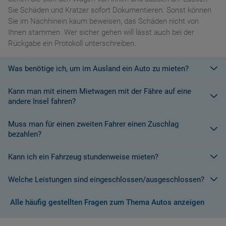
Sie Schäden und Kratzer sofort Dokumentieren. Sonst können
Sie im Nachhinein kaum beweisen, das Schäden nicht von
Ihnen stammen. Wer sicher gehen will lässt auch bei der
Rückgabe ein Protokoll unterschreiben.
Was benötige ich, um im Ausland ein Auto zu mieten?
Kann man mit einem Mietwagen mit der Fähre auf eine
Mit einem europäischen Führerschein ist es kein Problem ein
andere Insel fahren?
Fahrzeug zu mieten. In Europa und bei den meisten
Autovermietungen Weltweit.
Muss man für einen zweiten Fahrer einen Zuschlag
Die meisten Fahrzeugvermieter erlauben aus Gründen des
bezahlen?
Versicherungsschutzes an Bord eines Schiffes nicht, dass ihre
Fahrzeuge auf eine Fähre verladen werden. Weitere
Kann ich ein Fahrzeug stundenweise mieten?
Ja. Für jeden zusätzlichen Fahrer muss am Zielort ein Zuschlag
Informationen finden Sie in den Bedingungen des Vermieters.
gezahlt werden, es sei denn, Sie werden über ein
Welche Leistungen sind eingeschlossen/ausgeschlossen?
Sonderangebot informiert, bei dem ein zusätzlicher Fahrer
Derzeit ist der Mindestzeitraum für eine Autoanmietung 24
kostenlos aufgenommen werden kann.
Stunden.
Alle häufig gestellten Fragen zum Thema Autos anzeigen
Normalerweise werden Ihnen in den AGB's die Leistungen beim
Wenn zusätzliche Fahrer vorhanden sind, müssen auch diese
Abschluss der Buchung aufgezeigt. Wenn nicht anders
ihre Unterlagen (Ausweis und gültigen Führerschein) vorlegen