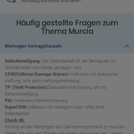
Abholung kostenlos stornieren
Häufig gestellte Fragen zum
Thema Murcia
Mietwagen Vertragsklauseln
Selbstbeteiligung:
Der Selbstbehalt ist der Betrag der im
Schadensfall vom Mieter getragen wird.
CDW(Collision Damage Waiver):
Vollkasko mit reduzierter
Haftung, teils auch Haftungsbefreiung.
TP (Theft Protection):
Diebstahlversicherung, oft mit
Selbstbeteiligung.
PAI:
Insassenunfallversicherung.
SuperCDW:
Vollkasko mit niedrigem oder völlig ohne
Selbstbehalt.
Check-IN:
Wichtig ist bei Mietbeginn ein Übernahmeprotokoll zu machen:
Sehen Sie sich den Wagen von innen und aussen an. Lassen