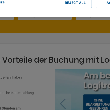
ize
REJECT ALL
I 
Datum und Uhrzeit der Abholung
Vorteile der Buchung mit Lo
 Auswahl haben
ren bei Kartenzahlung
4 Stunden
am