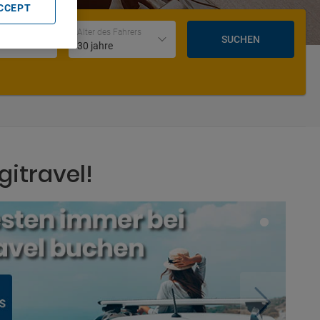
ACCEPT
Datum und Uhrzeit der Rückgabe
Alter des Fahrers
SUCHEN
30 jahre
gitravel!