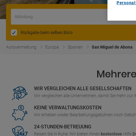
Personal
Abholung
Rückgabe beim selben Büro
Autovermietung
Europa
Spanien
San Miguel de Abona
Mehrere 
WIR VERGLEICHEN ALLE GESELLSCHAFTEN
Wir vergleichen alle Unternehmen, damit Sie mehr zur
KEINE VERWALTUNGSKOSTEN
Wir erheben weder Bearbeitungsgebühren noch Gebüh
24-STUNDEN-BETREUUNG
Reisen Sie in Ruhe: Wir bieten Ihnen
kostenlose
Hilfe
2