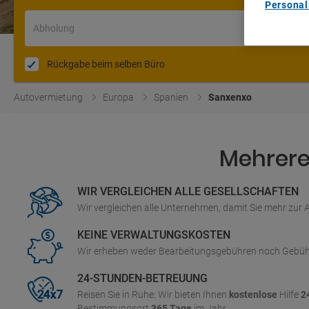
Personal
Abholung
Rückgabe beim selben Büro
Autovermietung
Europa
Spanien
Sanxenxo
Mehrere 
WIR VERGLEICHEN ALLE GESELLSCHAFTEN
Wir vergleichen alle Unternehmen, damit Sie mehr zur
KEINE VERWALTUNGSKOSTEN
Wir erheben weder Bearbeitungsgebühren noch Gebüh
24-STUNDEN-BETREUUNG
Reisen Sie in Ruhe: Wir bieten Ihnen
kostenlose
Hilfe
2
Bestimmungsort
365 Tage
im Jahr