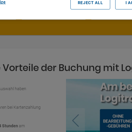
ize
REJECT ALL
I 
Datum und Uhrzeit der Abholung
Vorteile der Buchung mit Lo
 Auswahl haben
ren bei Kartenzahlung
4 Stunden
am