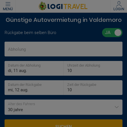
MENÜ
LOGIN
Günstige Autovermietung in Valdemoro
Rückgabe beim selben Büro
Abholung
Datum der Abholung
Uhrzeit der Abholung
Datum der Rückgabe
Zeit der Rückgabe
Alter des Fahrers
30 jahre
SUCHEN