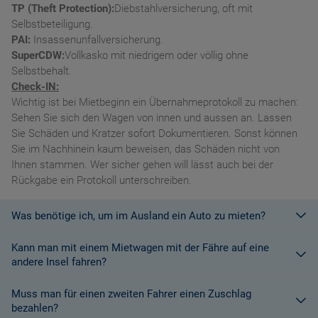
TP (Theft Protection):
Diebstahlversicherung, oft mit
Selbstbeteiligung.
PAI:
Insassenunfallversicherung.
SuperCDW:
Vollkasko mit niedrigem oder völlig ohne
Selbstbehalt.
Check-IN:
Wichtig ist bei Mietbeginn ein Übernahmeprotokoll zu machen:
Sehen Sie sich den Wagen von innen und aussen an. Lassen
Sie Schäden und Kratzer sofort Dokumentieren. Sonst können
Sie im Nachhinein kaum beweisen, das Schäden nicht von
Ihnen stammen. Wer sicher gehen will lässt auch bei der
Rückgabe ein Protokoll unterschreiben.
Was benötige ich, um im Ausland ein Auto zu mieten?
Kann man mit einem Mietwagen mit der Fähre auf eine
Mit einem europäischen Führerschein ist es kein Problem ein
andere Insel fahren?
Fahrzeug zu mieten. In Europa und bei den meisten
Autovermietungen Weltweit.
Muss man für einen zweiten Fahrer einen Zuschlag
Die meisten Fahrzeugvermieter erlauben aus Gründen des
bezahlen?
Versicherungsschutzes an Bord eines Schiffes nicht, dass ihre