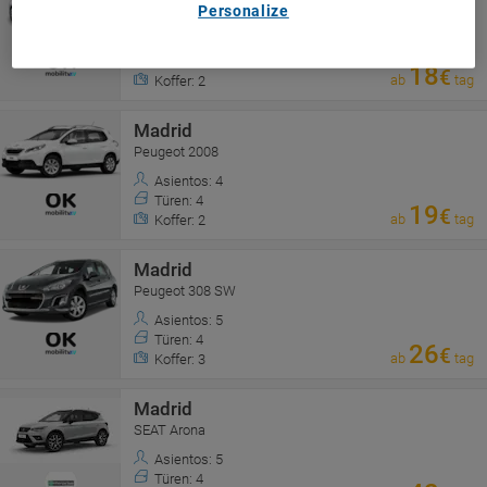
Personalize
Fiat 500 Cabrio
Asientos: 4
Türen: 2
18
€
ab
tag
Koffer: 2
Madrid
Peugeot 2008
Asientos: 4
Türen: 4
19
€
ab
tag
Koffer: 2
Madrid
Peugeot 308 SW
Asientos: 5
Türen: 4
26
€
ab
tag
Koffer: 3
Madrid
SEAT Arona
Asientos: 5
Türen: 4