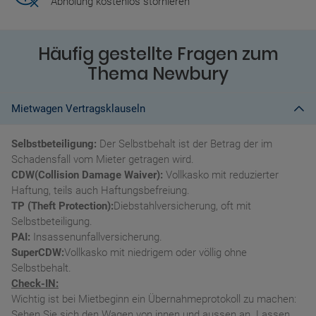
Abholung kostenlos stornieren
Häufig gestellte Fragen zum
Thema Newbury
Mietwagen Vertragsklauseln
Selbstbeteiligung:
Der Selbstbehalt ist der Betrag der im
Schadensfall vom Mieter getragen wird.
CDW(Collision Damage Waiver):
Vollkasko mit reduzierter
Haftung, teils auch Haftungsbefreiung.
TP (Theft Protection):
Diebstahlversicherung, oft mit
Selbstbeteiligung.
PAI:
Insassenunfallversicherung.
SuperCDW:
Vollkasko mit niedrigem oder völlig ohne
Selbstbehalt.
Check-IN:
Wichtig ist bei Mietbeginn ein Übernahmeprotokoll zu machen:
Sehen Sie sich den Wagen von innen und aussen an. Lassen