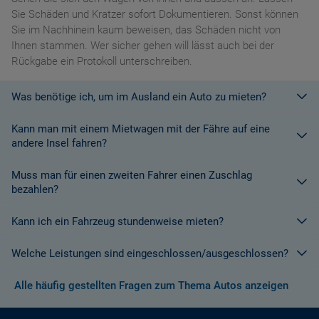
Sie Schäden und Kratzer sofort Dokumentieren. Sonst können
Sie im Nachhinein kaum beweisen, das Schäden nicht von
Ihnen stammen. Wer sicher gehen will lässt auch bei der
Rückgabe ein Protokoll unterschreiben.
Was benötige ich, um im Ausland ein Auto zu mieten?
Kann man mit einem Mietwagen mit der Fähre auf eine
Mit einem europäischen Führerschein ist es kein Problem ein
andere Insel fahren?
Fahrzeug zu mieten. In Europa und bei den meisten
Autovermietungen Weltweit.
Muss man für einen zweiten Fahrer einen Zuschlag
Die meisten Fahrzeugvermieter erlauben aus Gründen des
bezahlen?
Versicherungsschutzes an Bord eines Schiffes nicht, dass ihre
Fahrzeuge auf eine Fähre verladen werden. Weitere
Kann ich ein Fahrzeug stundenweise mieten?
Ja. Für jeden zusätzlichen Fahrer muss am Zielort ein Zuschlag
Informationen finden Sie in den Bedingungen des Vermieters.
gezahlt werden, es sei denn, Sie werden über ein
Welche Leistungen sind eingeschlossen/ausgeschlossen?
Sonderangebot informiert, bei dem ein zusätzlicher Fahrer
Derzeit ist der Mindestzeitraum für eine Autoanmietung 24
kostenlos aufgenommen werden kann.
Stunden.
Alle häufig gestellten Fragen zum Thema Autos anzeigen
Normalerweise werden Ihnen in den AGB's die Leistungen beim
Wenn zusätzliche Fahrer vorhanden sind, müssen auch diese
Abschluss der Buchung aufgezeigt. Wenn nicht anders
ihre Unterlagen (Ausweis und gültigen Führerschein) vorlegen