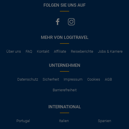
vermerkt, hat der Mietwagen nur Haftpflichtversicherung.
FOLGEN SIE UNS AUF
(Normalerweise mit SB)
Die folgenden Leistungen sind normalerweise im Mietpreis
ausgeschlossen
Vollkasko Versicherung
Benzin
MEHR VON LOGITRAVEL
Parkhäuser, Maut, Steuern, Strafzettel
Zusätzliche Fahrer
Kindersitze, GPS, Schneeketten
Über uns
FAQ
Kontakt
Affiliate
Reiseberichte
Jobs & Karriere
UNTERNEHMEN
Datenschutz
Sicherheit
Impressum
Cookies
AGB
Barrierefreiheit
INTERNATIONAL
Portugal
Italien
Spanien