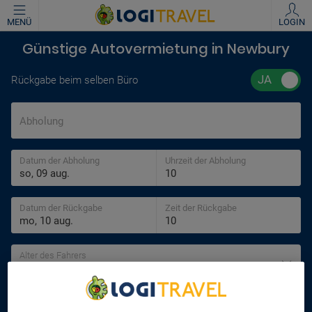
MENÜ
LOGIN
Günstige Autovermietung in Newbury
Rückgabe beim selben Büro
Abholung
Datum der Abholung
Uhrzeit der Abholung
Datum der Rückgabe
Zeit der Rückgabe
Alter des Fahrers
30 jahre
SUCHEN