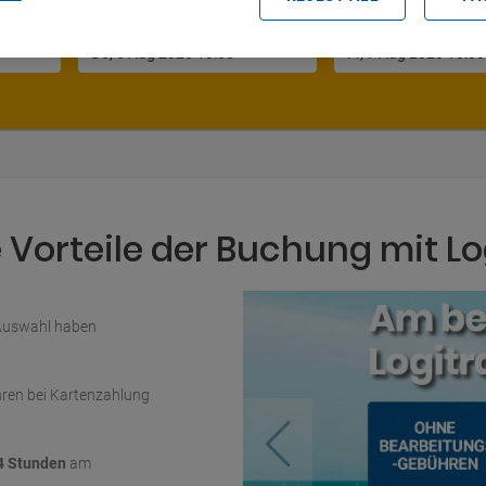
Datum und Uhrzeit der Abholung
Vorteile der Buchung mit Lo
 Auswahl haben
ren bei Kartenzahlung
4 Stunden
am