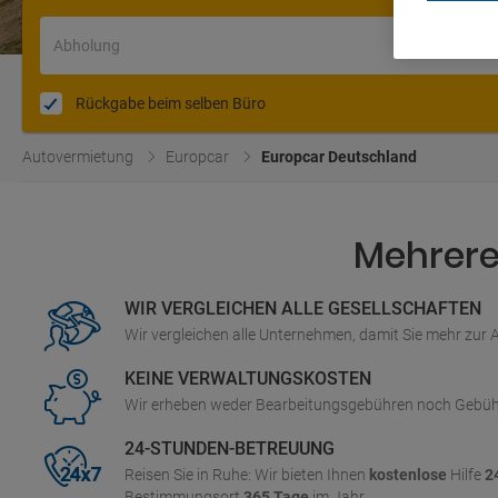
Abholung
Rückgabe beim selben Büro
Autovermietung
Europcar
Europcar Deutschland
Mehrere 
WIR VERGLEICHEN ALLE GESELLSCHAFTEN
Wir vergleichen alle Unternehmen, damit Sie mehr zur
KEINE VERWALTUNGSKOSTEN
Wir erheben weder Bearbeitungsgebühren noch Gebüh
24-STUNDEN-BETREUUNG
Reisen Sie in Ruhe: Wir bieten Ihnen
kostenlose
Hilfe
2
Bestimmungsort
365 Tage
im Jahr