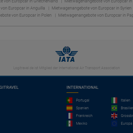
 von Europcar in Griechenland
Mietwagenangebote von Europcar in
on Europcar in Anguilla
Mietwagenangebote von Europcar in Syrien
bote von Europcar in Polen
Mietwagenangebote von Europcar in P
Logitravel.de ist Mitglied der International Air Transport Association
GITRAVEL
INTERNATIONAL
Portugal
Italien
Spanien
Brasilie
Frankreich
Grossbr
Mexiko
Europa