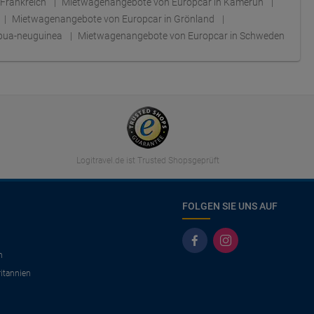
 Frankreich
Mietwagenangebote von Europcar in Kamerun
Mietwagenangebote von Europcar in Grönland
apua-neuguinea
Mietwagenangebote von Europcar in Schweden
Logitravel.de ist Trusted Shopsgeprüft
FOLGEN SIE UNS AUF
n
itannien