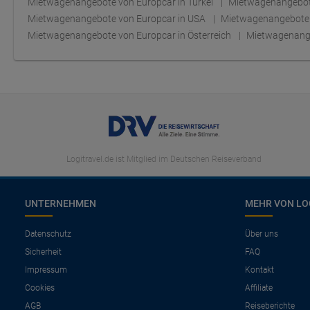
Mietwagenangebote von Europcar in Türkei
Mietwagenangebote
Mietwagenangebote von Europcar in USA
Mietwagenangebote v
Mietwagenangebote von Europcar in Österreich
Mietwagenange
Logitravel.de ist Mitglied im Deutschen Reiseverband
UNTERNEHMEN
MEHR VON LO
Datenschutz
Über uns
Sicherheit
FAQ
Impressum
Kontakt
Cookies
Affiliate
AGB
Reiseberichte