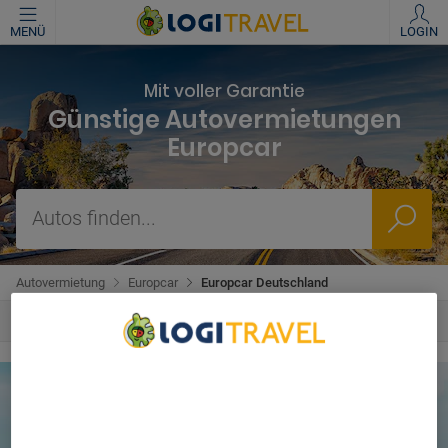
MENÜ
LOGIN
Mit voller Garantie
Günstige Autovermietungen
Europcar
Autos finden...
Autovermietung
Europcar
Europcar Deutschland
We Care About Your Privacy
We and our partners process data to provide:
Use precise geolocation data. Actively scan device
characteristics for identification. Store and/or access