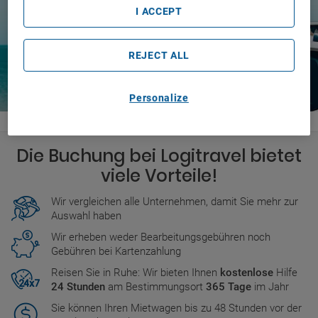
I ACCEPT
REJECT ALL
Personalize
Die Buchung bei Logitravel bietet
viele Vorteile!
Wir vergleichen alle Unternehmen, damit Sie mehr zur
Auswahl haben
Wir erheben weder Bearbeitungsgebühren noch
Gebühren bei Kartenzahlung
Reisen Sie in Ruhe: Wir bieten Ihnen
kostenlose
Hilfe
24 Stunden
am Bestimmungsort
365 Tage
im Jahr
Sie können Ihren Mietwagen bis zu 48 Stunden vor der