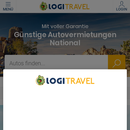
MENÜ
LOGIN
Mit voller Garantie
Günstige Autovermietungen
National
Autos finden...
Autovermietung
National
National Deutschland
We Care About Your Privacy
We and our partners process data to provide:
Use precise geolocation data. Actively scan device
characteristics for identification. Store and/or access
information on a device. Personalised advertising and
content, advertising and content measurement, audience
research and services development.