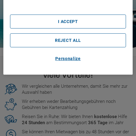
List of Partners (vendors)
I ACCEPT
REJECT ALL
Personalize
Die Buchung bei Logitravel bietet
viele Vorteile!
Wir vergleichen alle Unternehmen, damit Sie mehr zur
Auswahl haben
Wir erheben weder Bearbeitungsgebühren noch
Gebühren bei Kartenzahlung
Reisen Sie in Ruhe: Wir bieten Ihnen
kostenlose
Hilfe
24 Stunden
am Bestimmungsort
365 Tage
im Jahr
Sie können Ihren Mietwagen bis zu 48 Stunden vor der