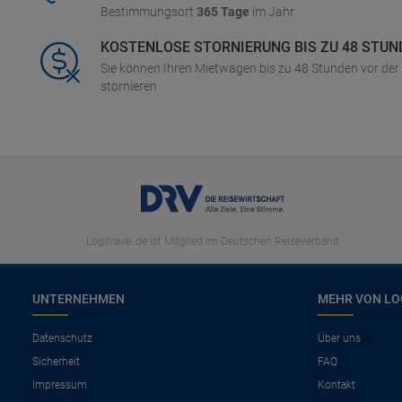
Bestimmungsort
365 Tage
im Jahr
KOSTENLOSE STORNIERUNG BIS ZU 48 STUN
Sie können Ihren Mietwagen bis zu 48 Stunden vor de
stornieren
Logitravel.de ist Mitglied im Deutschen Reiseverband
UNTERNEHMEN
MEHR VON LO
Datenschutz
Über uns
Sicherheit
FAQ
Impressum
Kontakt