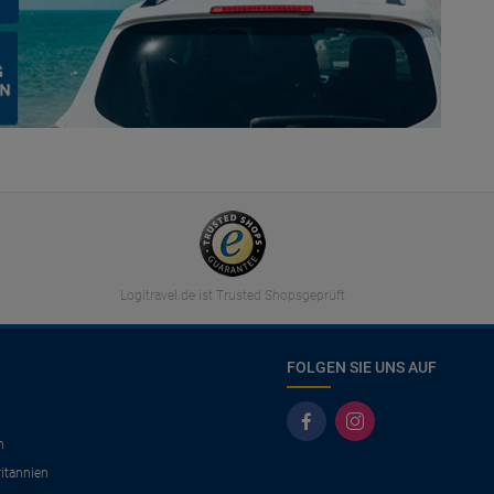
Logitravel.de ist Trusted Shopsgeprüft
FOLGEN SIE UNS AUF
n
itannien