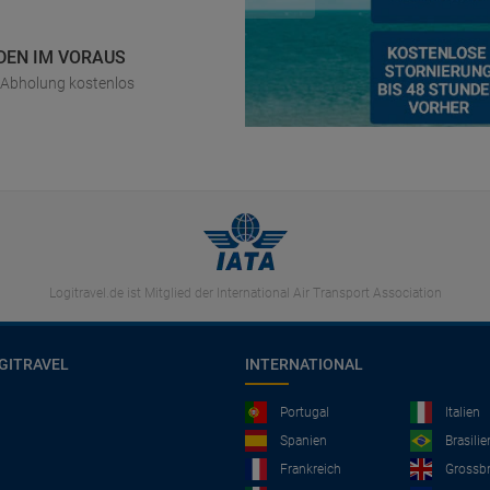
DEN IM VORAUS
r Abholung kostenlos
Logitravel.de ist Mitglied der International Air Transport Association
GITRAVEL
INTERNATIONAL
Portugal
Italien
Spanien
Brasilie
Frankreich
Grossbr