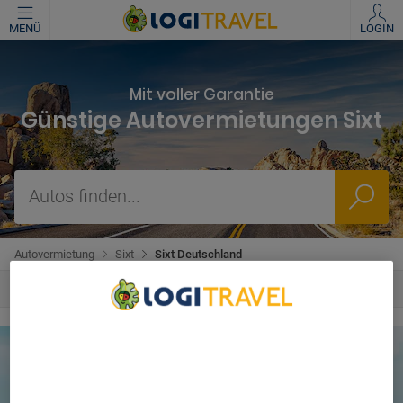
MENÜ
LOGIN
Mit voller Garantie
Günstige Autovermietungen Sixt
Autos finden...
Autovermietung
Sixt
Sixt Deutschland
We Care About Your Privacy
We and our partners process data to provide:
Use precise geolocation data. Actively scan device
characteristics for identification. Store and/or access