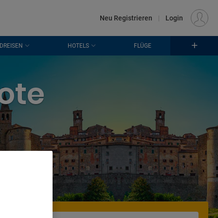
€
Standort
FRANKFURT (FRA)
DE
EUR
Neu Registrieren
|
Login
DREISEN
HOTELS
FLÜGE
ote
aub
. Store