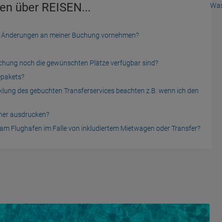
en über REISEN...
Was
der Änderungen an meiner Buchung vornehmen?
uchung noch die gewünschten Plätze verfügbar sind?
epakets?
cklung des gebuchten Transferservices beachten z.B. wenn ich den
cher ausdrucken?
am Flughafen im Falle von inkludiertem Mietwagen oder Transfer?