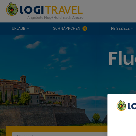
KONTAKT
HÄUFIGE FRAGEN
0298 1909 3897
Angebote Flug+Hotel nach
Arezzo
URLAUB
SCHNÄPPCHEN
REISEZIELE
Fl
Fl
We Care A
We and ou
Use precis