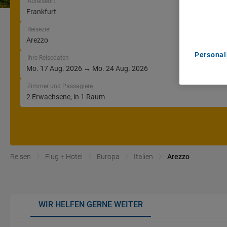
Abreiseort
and/or acc
content m
List of Pa
Reiseziel
Personal
Ihre Reisedaten
Zimmer und Passagiere
Reisen
Flug + Hotel
Europa
Italien
Arezzo
WIR HELFEN GERNE WEITER