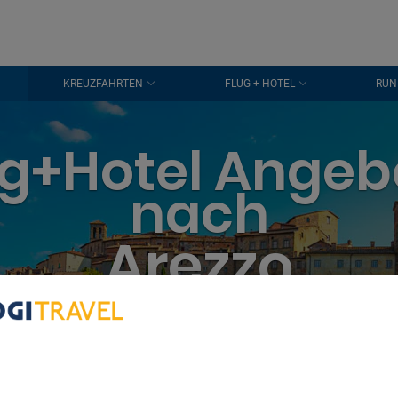
KREUZFAHRTEN
FLUG + HOTEL
RUN
ug+Hotel Angeb
nach
Arezzo
ug- und Hotelangebote für Ihren Url
bout Your Privacy
r partners process data to provide:
e geolocation data. Actively scan device characteristics for identification