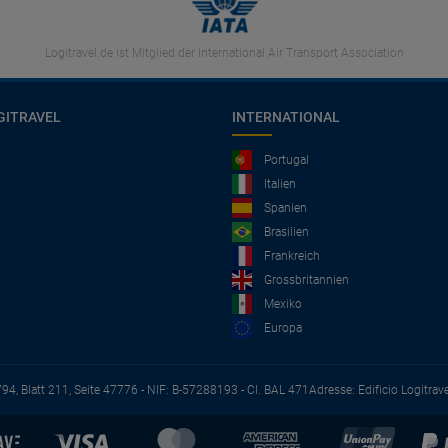
Logitravel.de ist Mitglied der International Air Transport Association
GITRAVEL
INTERNATIONAL
Portugal
Italien
Spanien
Brasilien
Frankreich
Grossbritannien
Mexiko
Europa
794, Blatt 211, Seite 47776 - NIF: B-57288193 - CI. BAL 471
Adresse: Edificio Logitrav