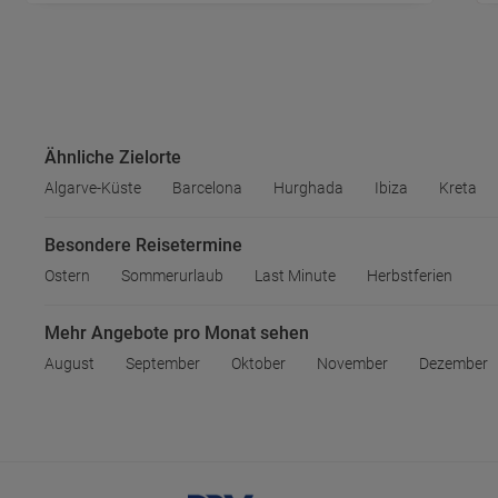
Ähnliche Zielorte
Algarve-Küste
Barcelona
Hurghada
Ibiza
Kreta
Besondere Reisetermine
Ostern
Sommerurlaub
Last Minute
Herbstferien
Mehr Angebote pro Monat sehen
August
September
Oktober
November
Dezember