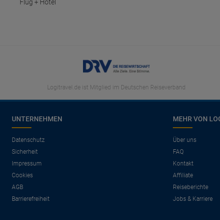
Flug + Hotel
Logitravel.de ist Mitglied im Deutschen Reiseverband
UNTERNEHMEN
MEHR VON LO
Datenschutz
Über uns
Sicherheit
FAQ
Impressum
Kontakt
Cookies
Affiliate
AGB
Reiseberichte
Barrierefreiheit
Jobs & Karriere