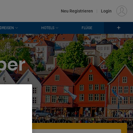
€
Standort
FRANKFURT (FRA)
DE
EUR
Neu Registrieren
|
Login
DREISEN
HOTELS
FLÜGE
ber
. Store
rtising and