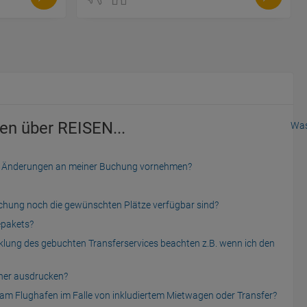
en über REISEN...
Was
der Änderungen an meiner Buchung vornehmen?
uchung noch die gewünschten Plätze verfügbar sind?
epakets?
cklung des gebuchten Transferservices beachten z.B. wenn ich den
cher ausdrucken?
am Flughafen im Falle von inkludiertem Mietwagen oder Transfer?