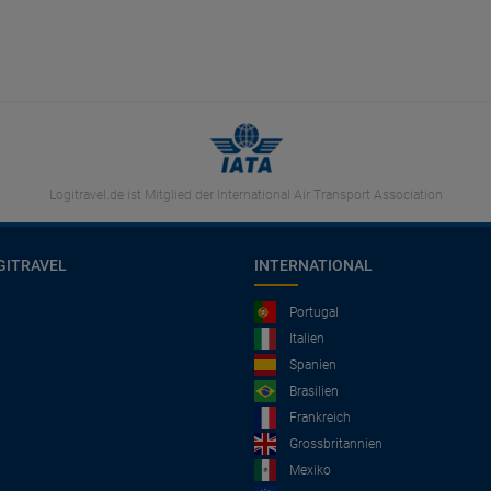
Logitravel.de ist Mitglied der International Air Transport Association
GITRAVEL
INTERNATIONAL
Portugal
Italien
Spanien
Brasilien
Frankreich
Grossbritannien
Mexiko