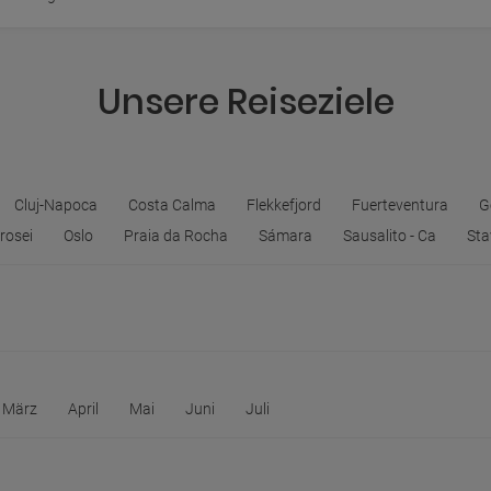
Unsere Reiseziele
Cluj-Napoca
Costa Calma
Flekkefjord
Fuerteventura
G
rosei
Oslo
Praia da Rocha
Sámara
Sausalito - Ca
Sta
März
April
Mai
Juni
Juli