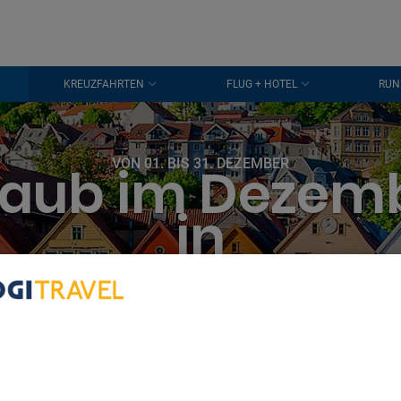
KREUZFAHRTEN
FLUG + HOTEL
RUN
VON 01. BIS 31. DEZEMBER
laub im Dezem
in
Bergen
bout Your Privacy
r partners process data to provide:
e geolocation data. Actively scan device characteristics for identification
ess information on a device. Personalised advertising and content, adve
easurement, audience research and services development.