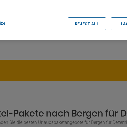
rtners (vendors)
ize
REJECT ALL
I 
tel-Pakete nach Bergen für 
nden Sie die besten Urlaubspaketangebote für Bergen für Dezem