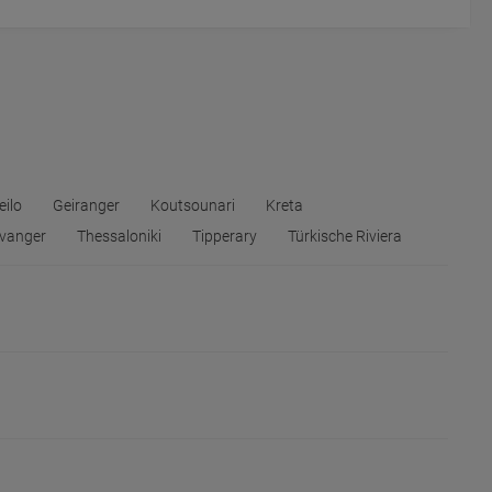
eilo
Geiranger
Koutsounari
Kreta
vanger
Thessaloniki
Tipperary
Türkische Riviera