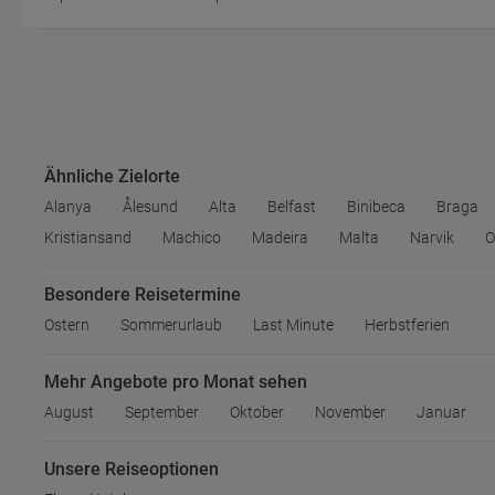
Ähnliche Zielorte
Alanya
Ålesund
Alta
Belfast
Binibeca
Braga
Kristiansand
Machico
Madeira
Malta
Narvik
O
Besondere Reisetermine
Ostern
Sommerurlaub
Last Minute
Herbstferien
Mehr Angebote pro Monat sehen
August
September
Oktober
November
Januar
Unsere Reiseoptionen