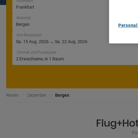
Abreiseort
List of Pa
Reiseziel
Personal
Ihre Reisedaten
Zimmer und Passagiere
Reisen
Dezember
Bergen
Flug+Ho
Fi