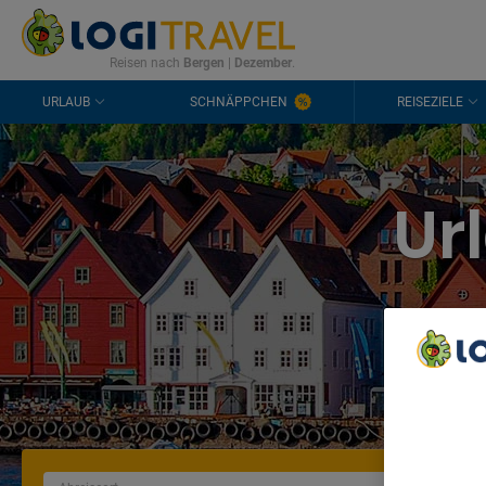
KONTAKT
HÄUFIGE FRAGEN
0298 1909 3897
Reisen nach
Bergen
|
Dezember
.
URLAUB
SCHNÄPPCHEN
REISEZIELE
Ur
We Care A
We and ou
Use precis
and/or acc
content m