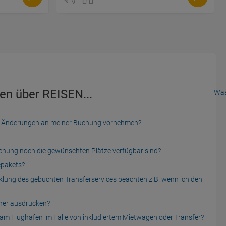
en über REISEN...
Was
der Änderungen an meiner Buchung vornehmen?
uchung noch die gewünschten Plätze verfügbar sind?
epakets?
cklung des gebuchten Transferservices beachten z.B. wenn ich den
cher ausdrucken?
am Flughafen im Falle von inkludiertem Mietwagen oder Transfer?