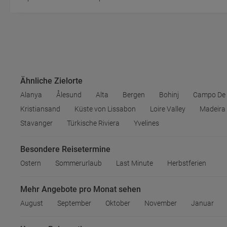
Ähnliche Zielorte
Alanya
Ålesund
Alta
Bergen
Bohinj
Campo De
Kristiansand
Küste von Lissabon
Loire Valley
Madeira
Stavanger
Türkische Riviera
Yvelines
Besondere Reisetermine
Ostern
Sommerurlaub
Last Minute
Herbstferien
Mehr Angebote pro Monat sehen
August
September
Oktober
November
Januar