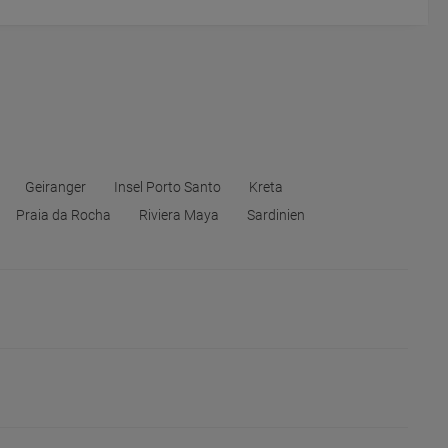
Geiranger
Insel Porto Santo
Kreta
Praia da Rocha
Riviera Maya
Sardinien