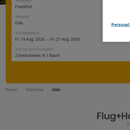
Abreiseort
List of Pa
Reiseziel
Personal
Ihre Reisedaten
Zimmer und Passagiere
Reisen
Dezember
Oslo
Flug+H
F