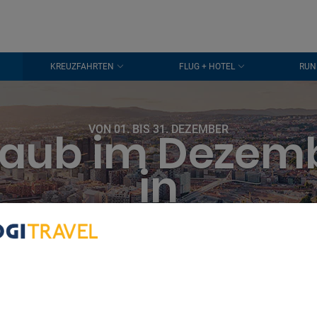
KREUZFAHRTEN
FLUG + HOTEL
RUN
VON 01. BIS 31. DEZEMBER
laub im Dezem
in
Oslo
bout Your Privacy
r partners process data to provide:
e geolocation data. Actively scan device characteristics for identification
ess information on a device. Personalised advertising and content, adve
easurement, audience research and services development.