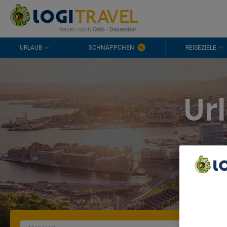
KONTAKT
HÄUFIGE FRAGEN
0298 1909 3897
Reisen nach
Oslo
|
Dezember
.
URLAUB
SCHNÄPPCHEN
REISEZIELE
Ur
We Care A
We and ou
Use precis
and/or acc
content m