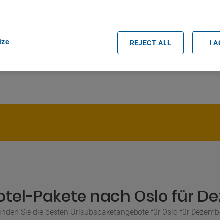
rtners (vendors)
ize
REJECT ALL
I 
otel-Pakete nach Oslo für D
inden Sie die besten Urlaubspaketangebote für Oslo für Dezemb