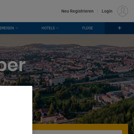
€
Standort
FRANKFURT (FRA)
DE
EUR
Neu Registrieren
|
Login
DREISEN
HOTELS
FLÜGE
ber
. Store
rtising and