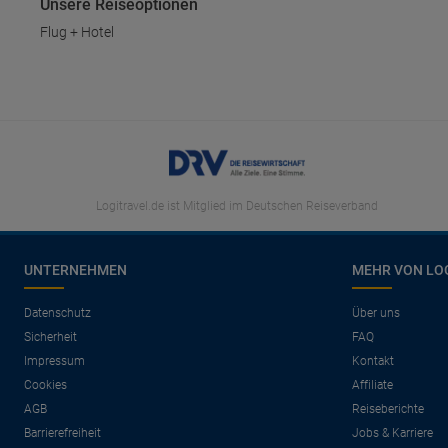
Unsere Reiseoptionen
Flug + Hotel
Logitravel.de ist Mitglied im Deutschen Reiseverband
UNTERNEHMEN
MEHR VON LO
Datenschutz
Über uns
Sicherheit
FAQ
Impressum
Kontakt
Cookies
Affiliate
AGB
Reiseberichte
Barrierefreiheit
Jobs & Karriere