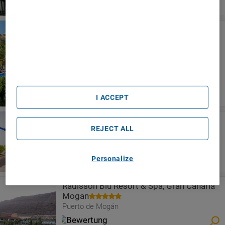
We and our partners process data to provide:
Use precise geolocation data. Actively scan device
characteristics for identification. Store and/or access
Hotel Cordial Mogán Playa
information on a device. Personalised advertising and
Puerto de Mogán
content, advertising and content measurement, audience
research and services development.
List of Partners (vendors)
I ACCEPT
Apartamentos LIVVO Puerto de
REJECT ALL
Mogan
Puerto de Mogán
Personalize
Radisson Blu Resort & Spa, Gran Canaria
Mogan
Puerto de Mogán