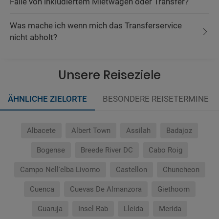
Falle von inkludiertem Mietwagen oder Transfer?
Was mache ich wenn mich das Transferservice
nicht abholt?
Unsere Reiseziele
ÄHNLICHE ZIELORTE
BESONDERE REISETERMINE
Albacete
Albert Town
Assilah
Badajoz
Bogense
Breede River DC
Cabo Roig
Campo Nell'elba Livorno
Castellon
Chuncheon
Cuenca
Cuevas De Almanzora
Giethoorn
Guaruja
Insel Rab
Lleida
Merida