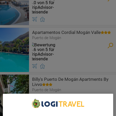
Apartamentos Cordial Mogán Valle
Puerto de Mogán
Billy's Puerto De Mogán Apartments By
Livvo
Puerto de Mogán
We Care About Your Privacy