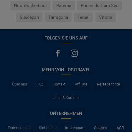
Noordwijkerhout
Paterna
Podersdorf am See
Sušćepan
Tarragona
Teruel
Vitoria
FOLGEN SIE UNS AUF
MEHR VON LOGITRAVEL
Über uns
FAQ
Kontakt
Affiliate
Reiseberichte
Jobs & Karriere
UNTERNEHMEN
Datenschutz
Sicherheit
Impressum
Cookies
AGB