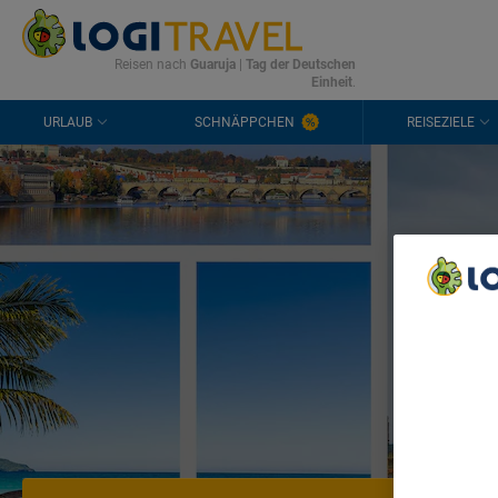
KONTAKT
HÄUFIGE FRAGEN
0298 1909 3897
Reisen nach
Guaruja
|
Tag der Deutschen
Einheit
.
URLAUB
SCHNÄPPCHEN
REISEZIELE
T
We Care A
We and ou
Use precis
and/or acc
content m
List of Pa