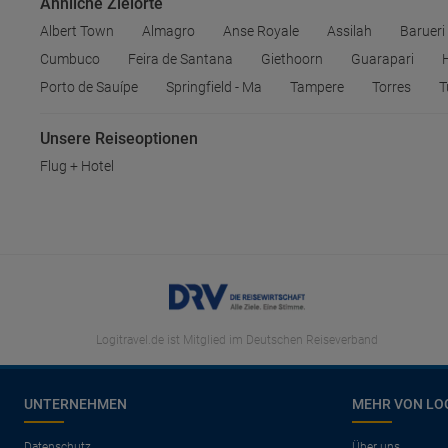
Ähnliche Zielorte
Albert Town
Almagro
Anse Royale
Assilah
Barueri
Cumbuco
Feira de Santana
Giethoorn
Guarapari
Porto de Sauípe
Springfield - Ma
Tampere
Torres
T
Unsere Reiseoptionen
Flug + Hotel
Logitravel.de ist Mitglied im Deutschen Reiseverband
UNTERNEHMEN
MEHR VON LO
Datenschutz
Über uns