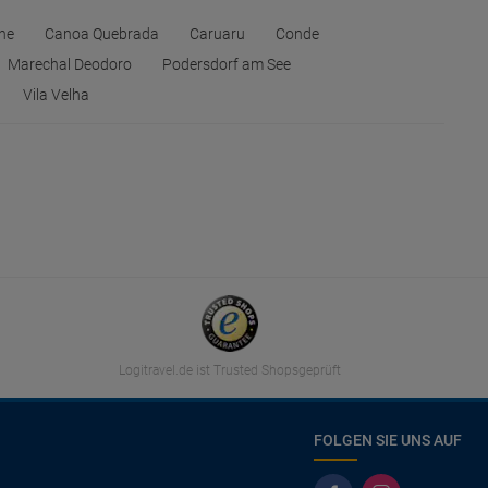
ne
Canoa Quebrada
Caruaru
Conde
Marechal Deodoro
Podersdorf am See
Vila Velha
Logitravel.de ist Trusted Shopsgeprüft
FOLGEN SIE UNS AUF