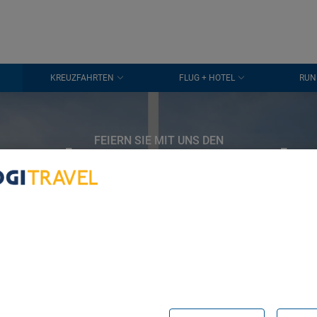
KREUZFAHRTEN
FLUG + HOTEL
RUN
FEIERN SIE MIT UNS DEN
ag der Deutsch
Einheit in
bout Your Privacy
Guaruja
r partners process data to provide:
e geolocation data. Actively scan device characteristics for identification
ess information on a device. Personalised advertising and content, adve
easurement, audience research and services development.
rtners (vendors)