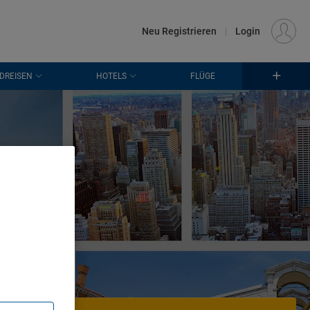
€
Standort
FRANKFURT (FRA)
DE
EUR
Neu Registrieren
|
Login
DREISEN
HOTELS
FLÜGE
en
. Store
rtising and