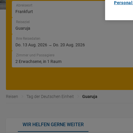
Personal
Abreiseort
Reiseziel
Ihre Reisedaten
Zimmer und Passagiere
Reisen
Tag der Deutschen Einheit
Guaruja
WIR HELFEN GERNE WEITER