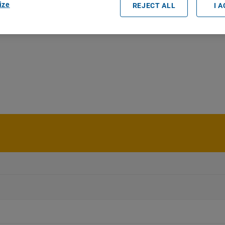
ize
REJECT ALL
I 