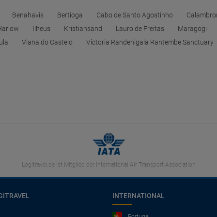
Benahavis
Bertioga
Cabo de Santo Agostinho
Calambro
Harlow
Ilheus
Kristiansand
Lauro de Freitas
Maragogi
ula
Viana do Castelo
Victoria Randenigala Rantembe Sanctuary
Logitravel.de ist Mitglied der International Air Transport Association
GITRAVEL
INTERNATIONAL
Portugal