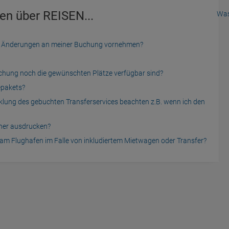
en über REISEN...
Was
der Änderungen an meiner Buchung vornehmen?
uchung noch die gewünschten Plätze verfügbar sind?
epakets?
cklung des gebuchten Transferservices beachten z.B. wenn ich den
cher ausdrucken?
am Flughafen im Falle von inkludiertem Mietwagen oder Transfer?